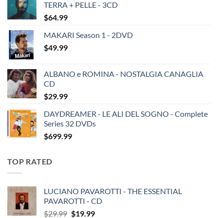
TERRA + PELLE - 3CD
$
64.99
MAKARI Season 1 - 2DVD
$
49.99
ALBANO e ROMINA - NOSTALGIA CANAGLIA
CD
$
29.99
DAYDREAMER - LE ALI DEL SOGNO - Complete
Series 32 DVDs
$
699.99
TOP RATED
LUCIANO PAVAROTTI - THE ESSENTIAL
PAVAROTTI - CD
Original
Current
$
29.99
$
19.99