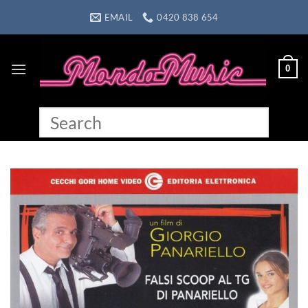
Skip
EMAIL
0420 838 654
to
content
0