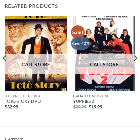
RELATED PRODUCTS
Sale!
Save 40%
ITALIAN CLASSIC DVD
ITALIAN COMEDY DVD
TOTÓ STORY DVD
YUPPIES 2
Original
Current
$
32.99
$
29.99
$
19.99
price
price
was:
is:
$29.99.
$19.99.
LATEST