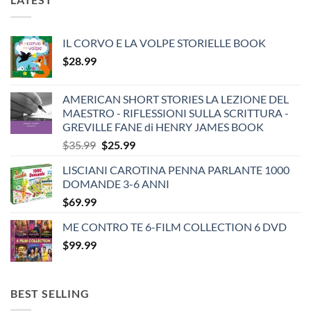
IL CORVO E LA VOLPE STORIELLE BOOK
$
28.99
AMERICAN SHORT STORIES LA LEZIONE DEL
MAESTRO - RIFLESSIONI SULLA SCRITTURA -
GREVILLE FANE di HENRY JAMES BOOK
Original
Current
$
35.99
$
25.99
price
price
LISCIANI CAROTINA PENNA PARLANTE 1000
was:
is:
DOMANDE 3-6 ANNI
$35.99.
$25.99.
$
69.99
ME CONTRO TE 6-FILM COLLECTION 6 DVD
$
99.99
BEST SELLING