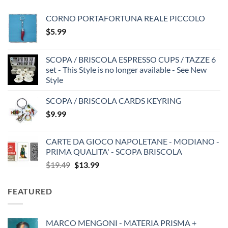
CORNO PORTAFORTUNA REALE PICCOLO
$
5.99
SCOPA / BRISCOLA ESPRESSO CUPS / TAZZE 6
set - This Style is no longer available - See New
Style
SCOPA / BRISCOLA CARDS KEYRING
$
9.99
CARTE DA GIOCO NAPOLETANE - MODIANO -
PRIMA QUALITA' - SCOPA BRISCOLA
Original
Current
$
19.49
$
13.99
price
price
was:
is:
FEATURED
$19.49.
$13.99.
MARCO MENGONI - MATERIA PRISMA +