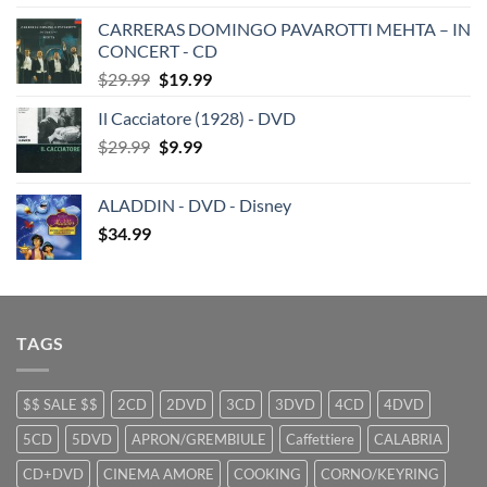
price
price
CARRERAS DOMINGO PAVAROTTI MEHTA – IN
was:
is:
CONCERT - CD
$29.99.
$19.99.
Original
Current
$
29.99
$
19.99
price
price
Il Cacciatore (1928) - DVD
was:
is:
Original
Current
$
29.99
$29.99.
$
9.99
$19.99.
price
price
was:
is:
ALADDIN - DVD - Disney
$29.99.
$9.99.
$
34.99
TAGS
$$ SALE $$
2CD
2DVD
3CD
3DVD
4CD
4DVD
5CD
5DVD
APRON/GREMBIULE
Caffettiere
CALABRIA
CD+DVD
CINEMA AMORE
COOKING
CORNO/KEYRING