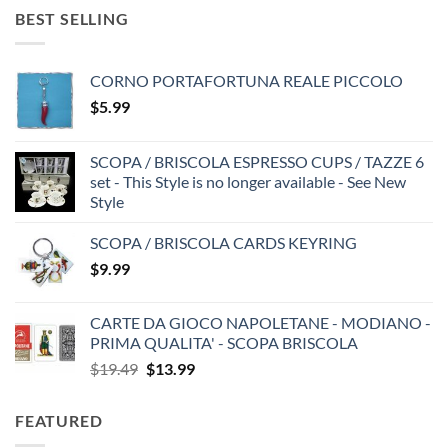
BEST SELLING
CORNO PORTAFORTUNA REALE PICCOLO
$
5.99
SCOPA / BRISCOLA ESPRESSO CUPS / TAZZE 6
set - This Style is no longer available - See New
Style
SCOPA / BRISCOLA CARDS KEYRING
$
9.99
CARTE DA GIOCO NAPOLETANE - MODIANO -
PRIMA QUALITA' - SCOPA BRISCOLA
Original
Current
$
19.49
$
13.99
price
price
was:
is:
FEATURED
$19.49.
$13.99.