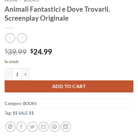
HOME
/
BOOKS
Animali Fantastici e Dove Trovarli.
Screenplay Originale
Original
Current
39.99
24.99
$
$
price
price
In stock
was:
is:
Animali Fantastici e Dove Trovarli. Screenplay Originale quantity
$39.99.
$24.99.
ADD TO CART
Category:
BOOKS
Tag:
$$ SALE $$