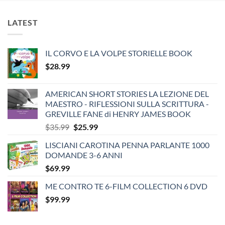
LATEST
IL CORVO E LA VOLPE STORIELLE BOOK
$
28.99
AMERICAN SHORT STORIES LA LEZIONE DEL
MAESTRO - RIFLESSIONI SULLA SCRITTURA -
GREVILLE FANE di HENRY JAMES BOOK
Original
Current
$
35.99
$
25.99
price
price
LISCIANI CAROTINA PENNA PARLANTE 1000
was:
is:
DOMANDE 3-6 ANNI
$35.99.
$25.99.
$
69.99
ME CONTRO TE 6-FILM COLLECTION 6 DVD
$
99.99