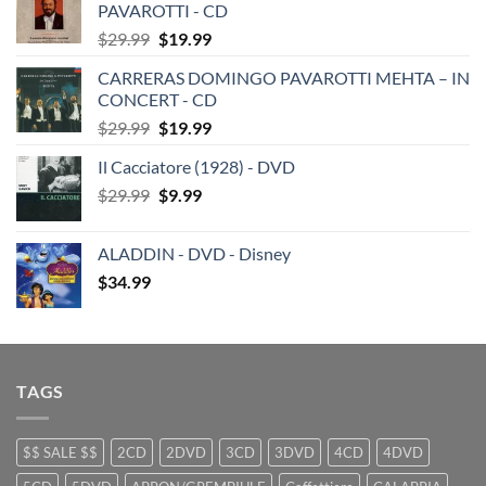
PAVAROTTI - CD
Original
Current
$
29.99
$
19.99
price
price
CARRERAS DOMINGO PAVAROTTI MEHTA – IN
was:
is:
CONCERT - CD
$29.99.
$19.99.
Original
Current
$
29.99
$
19.99
price
price
Il Cacciatore (1928) - DVD
was:
is:
Original
Current
$
29.99
$29.99.
$
9.99
$19.99.
price
price
was:
is:
ALADDIN - DVD - Disney
$29.99.
$9.99.
$
34.99
TAGS
$$ SALE $$
2CD
2DVD
3CD
3DVD
4CD
4DVD