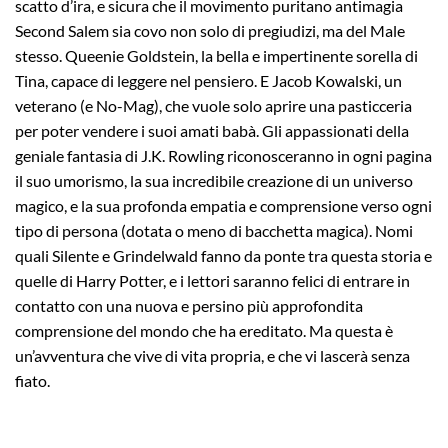
scatto d’ira, e sicura che il movimento puritano antimagia
Second Salem sia covo non solo di pregiudizi, ma del Male
stesso. Queenie Goldstein, la bella e impertinente sorella di
Tina, capace di leggere nel pensiero. E Jacob Kowalski, un
veterano (e No-Mag), che vuole solo aprire una pasticceria
per poter vendere i suoi amati babà. Gli appassionati della
geniale fantasia di J.K. Rowling riconosceranno in ogni pagina
il suo umorismo, la sua incredibile creazione di un universo
magico, e la sua profonda empatia e comprensione verso ogni
tipo di persona (dotata o meno di bacchetta magica). Nomi
quali Silente e Grindelwald fanno da ponte tra questa storia e
quelle di Harry Potter, e i lettori saranno felici di entrare in
contatto con una nuova e persino più approfondita
comprensione del mondo che ha ereditato. Ma questa è
un’avventura che vive di vita propria, e che vi lascerà senza
fiato.