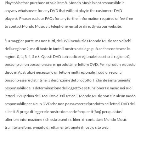
Player/s before purchase of said item/s. Mondo Music is not responsible in
anyway whatsoever for any DVD that will not play in the customers DVD
player/s. Please read our FAQs for any further information required or feel free
to contact Mondo Music via telephone, email or directly via our website.
*La maggior parte, ma non tutti, dei DVD venduti da Mondo Music sono dischi
della regione 2; ma di tanto in tanto il nostro catalogo può anche contenere le
regioni 0, 1, 3, 4, 5 e 6. Questi DVD con codice regionale (eccetto la regione 0)
possono o non possono essere riprodotti nel lettore DVD. Per riprodurre questo
disco in Australia è necessario un lettore multiregionale. I codici regionali
possono essere distinti nella descrizione del prodotto. Il cliente è interamente
responsabile della determinazione dell’oggetto e se funzionerà o meno nei suoi
lettori DVD prima dell’acquisto di tali articoli. Mondo Music non è in alcun modo
responsabile per alcun DVD che non possa essere riprodotto nei lettori DVD dei
clienti. Si prega di leggere le nostre domande frequenti (faq) per qualsiasi
ulteriore informazione richiesta o sentirsi liberi di contattare Mondo Music
tramite telefono, e-mail o direttamente tramite il nostro sito web.