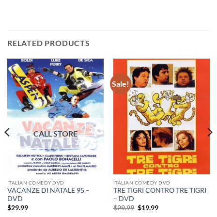
RELATED PRODUCTS
Sale!
ITALIAN COMEDY DVD
ITALIAN COMEDY DVD
VACANZE DI NATALE 95 –
TRE TIGRI CONTRO TRE TIGRI
DVD
– DVD
Original
Current
$
29.99
$
29.99
$
19.99
price
price