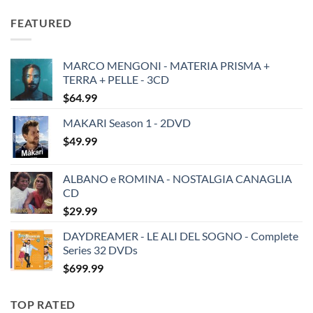
price
price
was:
is:
FEATURED
$19.49.
$13.99.
MARCO MENGONI - MATERIA PRISMA +
TERRA + PELLE - 3CD
$
64.99
MAKARI Season 1 - 2DVD
$
49.99
ALBANO e ROMINA - NOSTALGIA CANAGLIA
CD
$
29.99
DAYDREAMER - LE ALI DEL SOGNO - Complete
Series 32 DVDs
$
699.99
TOP RATED