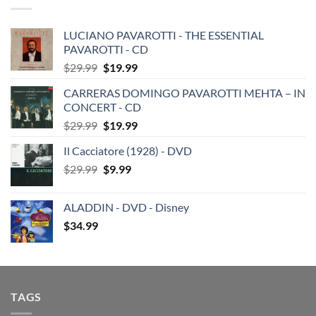
LUCIANO PAVAROTTI - THE ESSENTIAL
PAVAROTTI - CD
Original
Current
$
29.99
$
19.99
price
price
CARRERAS DOMINGO PAVAROTTI MEHTA – IN
was:
is:
CONCERT - CD
$29.99.
$19.99.
Original
Current
$
29.99
$
19.99
price
price
Il Cacciatore (1928) - DVD
was:
is:
Original
Current
$
29.99
$29.99.
$
9.99
$19.99.
price
price
was:
is:
ALADDIN - DVD - Disney
$29.99.
$9.99.
$
34.99
TAGS