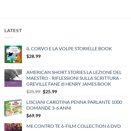
was:
is:
$29.99.
$19.99.
LATEST
IL CORVO E LA VOLPE STORIELLE BOOK
$
28.99
AMERICAN SHORT STORIES LA LEZIONE DEL
MAESTRO - RIFLESSIONI SULLA SCRITTURA -
GREVILLE FANE di HENRY JAMES BOOK
Original
Current
$
35.99
$
25.99
price
price
LISCIANI CAROTINA PENNA PARLANTE 1000
was:
is:
DOMANDE 3-6 ANNI
$35.99.
$25.99.
$
69.99
ME CONTRO TE 6-FILM COLLECTION 6 DVD