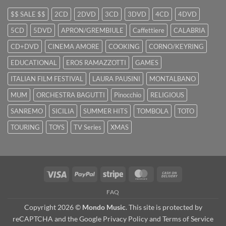
$$ SALE $$
2CD
2DVD
3CD
3DVD
4CD
4DVD
5CD
5DVD
APRON/GREMBIULE
Caffettiere
CALABRIA
CD+DVD
CINEMA AMORE
COOKING
CORNO/KEYRING
EDUCATIONAL
EROS RAMAZZOTTI
GAMES
ITALIAN FILM FESTIVAL
LAURA PAUSINI
MONTALBANO
MUM
ORCHESTRA BAGUTTI
Pinocchio
RELIGIOUS
SANREMO
SICILIA
SUMMER HITS
TOMBOLA
TOTO
TOURING
TOYS
TV Series
XMAS
Visa
PayPal
Stripe
MasterCard
Cash
On
FAQ
Delivery
Copyright 2026 ©
Mondo Music
. This site is protected by
reCAPTCHA and the Google
Privacy Policy
and
Terms of Service