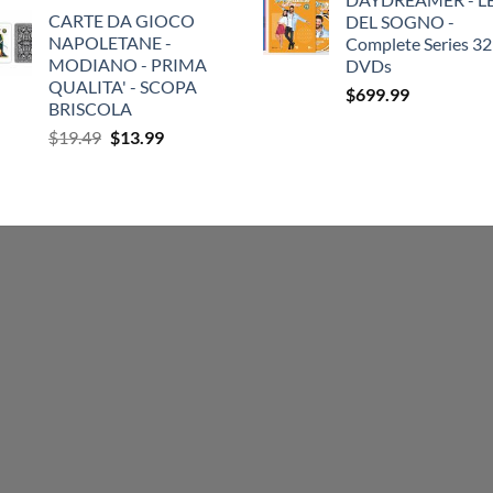
CARTE DA GIOCO
DEL SOGNO -
NAPOLETANE -
Complete Series 32
MODIANO - PRIMA
DVDs
QUALITA' - SCOPA
$
699.99
BRISCOLA
Original
Current
$
19.49
$
13.99
price
price
was:
is:
$19.49.
$13.99.