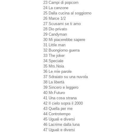
23 Campi di popcorn
24 La canzone
25 Dalla cucina al soggiorno
26 Marce 1/2
27 Scusami se ti amo
28 Dio privato
29 Candyman
30 Mi piacerebbe sapere
31 Little man
32 Buongiorno guerra
33 The joker
34 Speciale
35 Mrs.Noia
36 Le mie parole
37 Sdraiato su una nuvola
38 La libertà
39 Sincero e leggero
40 Mr.Futuro
41 Una cosa strana
42 Il cielo sopra il 2000
43 Quella per me
44 Controtempo
45 Uguali e diversi
46 Lacrime dalla luna
47 Uguali e diversi