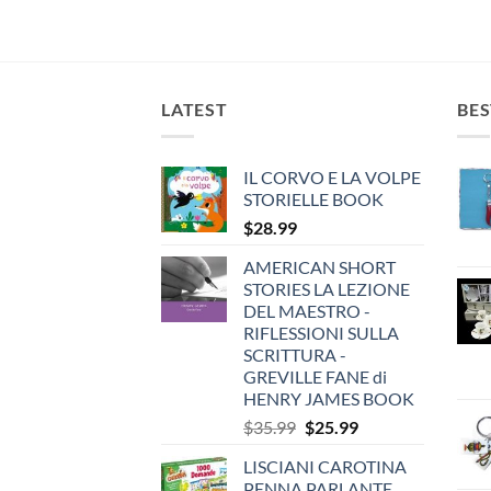
LATEST
BES
IL CORVO E LA VOLPE
STORIELLE BOOK
$
28.99
AMERICAN SHORT
STORIES LA LEZIONE
DEL MAESTRO -
RIFLESSIONI SULLA
SCRITTURA -
GREVILLE FANE di
HENRY JAMES BOOK
Original
Current
$
35.99
$
25.99
price
price
LISCIANI CAROTINA
was:
is:
PENNA PARLANTE