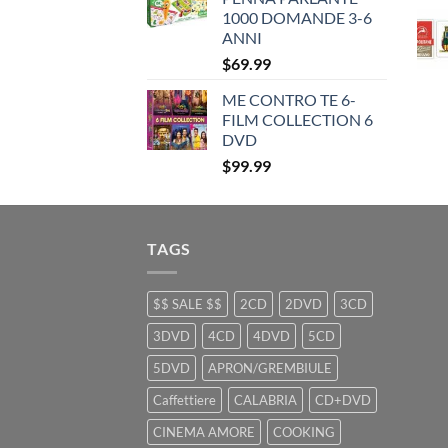
$35.99.
$25.99.
1000 DOMANDE 3-6
ANNI
$
69.99
ME CONTRO TE 6-
FILM COLLECTION 6
DVD
$
99.99
TAGS
$$ SALE $$
2CD
2DVD
3CD
3DVD
4CD
4DVD
5CD
5DVD
APRON/GREMBIULE
Caffettiere
CALABRIA
CD+DVD
CINEMA AMORE
COOKING