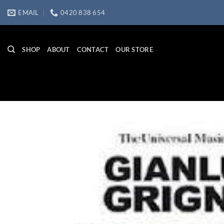
Skip
EMAIL
0420 838 654
to
content
SHOP
ABOUT
CONTACT
OUR STORE