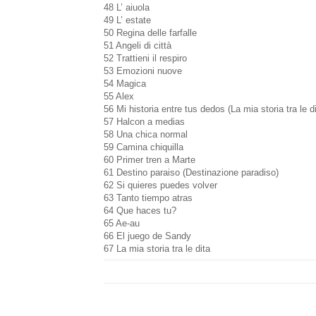
48 L’ aiuola
49 L’ estate
50 Regina delle farfalle
51 Angeli di città
52 Trattieni il respiro
53 Emozioni nuove
54 Magica
55 Alex
56 Mi historia entre tus dedos (La mia storia tra le di
57 Halcon a medias
58 Una chica normal
59 Camina chiquilla
60 Primer tren a Marte
61 Destino paraiso (Destinazione paradiso)
62 Si quieres puedes volver
63 Tanto tiempo atras
64 Que haces tu?
65 Ae-au
66 El juego de Sandy
67 La mia storia tra le dita