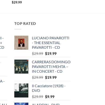
$
29.99
TOP RATED
 -
LUCIANO PAVAROTTI
 +
- THE ESSENTIAL
3CD
PAVAROTTI - CD
Original
Current
$
29.99
$
19.99
price
price
-
CARRERAS DOMINGO
was:
is:
PAVAROTTI MEHTA –
$29.99.
$19.99.
IN CONCERT - CD
Original
Current
$
29.99
$
19.99
A -
price
price
Il Cacciatore (1928) -
was:
is:
DVD
$29.99.
$19.99.
Original
Current
$
29.99
$
9.99
price
price
 ALI
ALADDIN - DVD -