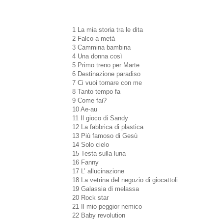
1 La mia storia tra le dita
2 Falco a metà
3 Cammina bambina
4 Una donna così
5 Primo treno per Marte
6 Destinazione paradiso
7 Ci vuoi tornare con me
8 Tanto tempo fa
9 Come fai?
10 Ae-au
11 Il gioco di Sandy
12 La fabbrica di plastica
13 Più famoso di Gesù
14 Solo cielo
15 Testa sulla luna
16 Fanny
17 L’ allucinazione
18 La vetrina del negozio di giocattoli
19 Galassia di melassa
20 Rock star
21 Il mio peggior nemico
22 Baby revolution