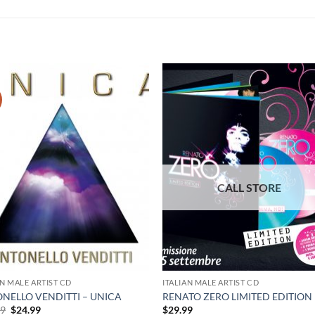
AN MALE ARTIST CD
ITALIAN MALE ARTIST CD
NELLO VENDITTI – UNICA
RENATO ZERO LIMITED EDITION
Original
Current
99
$
24.99
$
29.99