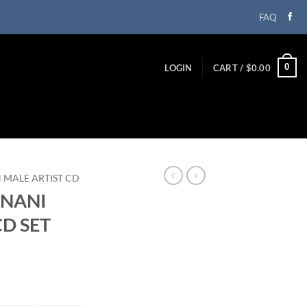
FAQ
0
LOGIN
CART /
$
0.00
N MALE ARTIST CD
GNANI
D SET