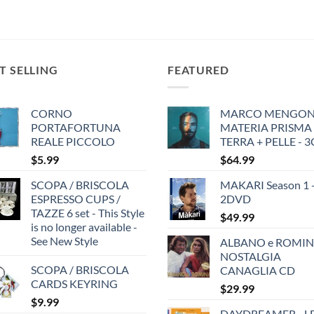
price
price
was:
is:
$29.99.
$24.99.
T SELLING
FEATURED
CORNO
MARCO MENGONI
PORTAFORTUNA
MATERIA PRISMA
REALE PICCOLO
TERRA + PELLE - 
$
5.99
$
64.99
SCOPA / BRISCOLA
MAKARI Season 1 
ESPRESSO CUPS /
2DVD
TAZZE 6 set - This Style
$
49.99
is no longer available -
See New Style
ALBANO e ROMIN
NOSTALGIA
SCOPA / BRISCOLA
CANAGLIA CD
CARDS KEYRING
$
29.99
$
9.99
DAYDREAMER - LE