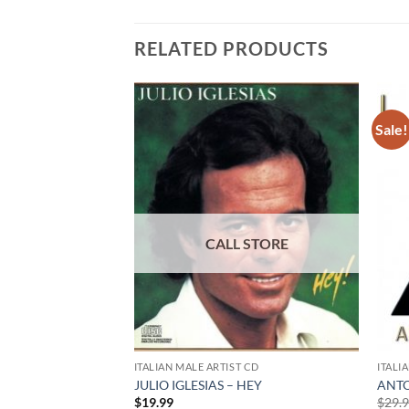
RELATED PRODUCTS
Sale!
 CD
ITALIAN MALE ARTIST CD
ITALI
 CELEBRITA’
JULIO IGLESIAS – HEY
ANTO
$
19.99
$
29.