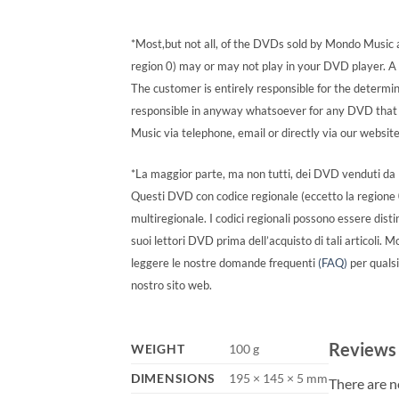
*Most,but not all, of the DVDs sold by Mondo Music a
region 0) may or may not play in your DVD player. A mu
The customer is entirely responsible for the determin
responsible in anyway whatsoever for any DVD that w
Music via telephone, email or directly via our website
*La maggior parte, ma non tutti, dei DVD venduti da M
Questi DVD con codice regionale (eccetto la regione 
multiregionale. I codici regionali possono essere dist
suoi lettori DVD prima dell’acquisto di tali articoli.
leggere le nostre domande frequenti
(FAQ)
per qualsi
nostro sito web.
Reviews
WEIGHT
100 g
DIMENSIONS
195 × 145 × 5 mm
There are n