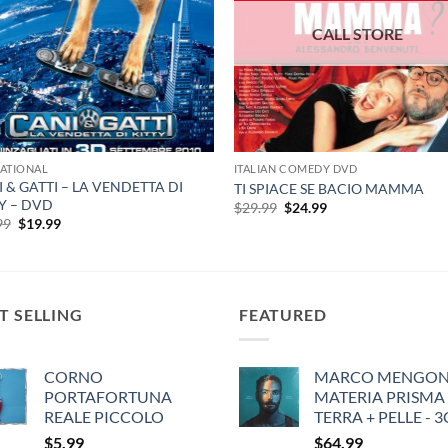
ATIONAL
ITALIAN COMEDY DVD
 & GATTI – LA VENDETTA DI
TI SPIACE SE BACIO MAMMA
Y – DVD
Original
Current
$
29.99
$
24.99
price
price
Original
Current
99
$
19.99
was:
is:
price
price
$29.99.
$24.99.
was:
is:
$29.99.
$19.99.
T SELLING
FEATURED
CORNO
MARCO MENGONI
PORTAFORTUNA
MATERIA PRISMA
REALE PICCOLO
TERRA + PELLE - 
$
5.99
$
64.99