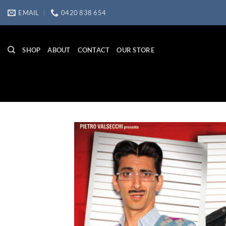
Skip
EMAIL
0420 838 654
to
content
SHOP
ABOUT
CONTACT
OUR STORE