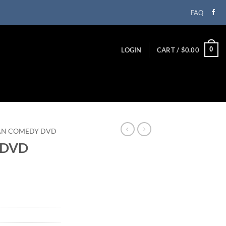
FAQ
0
LOGIN
CART /
$
0.00
IAN COMEDY DVD
I DVD