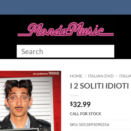
HOME
/
ITALIAN DVD
/
ITAL
I 2 SOLITI IDIOT
32.99
$
CALL FOR STOCK
SKU:
5051891090316