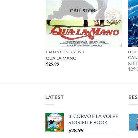
D
ITALIAN COMEDY DVD
EDUC
CANI
QUA LA MANO
KITT
$
29.99
$
29.
LATEST
BES
IL CORVO E LA VOLPE
STORIELLE BOOK
$
28.99