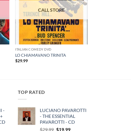
ITALIAN COMEDY DVD
LO CHIAMAVANO TRINITA
$
29.99
TOP RATED
 -
LUCIANO PAVAROTTI
 +
- THE ESSENTIAL
3CD
PAVAROTTI - CD
Original
Current
$
29.99
$
19.99