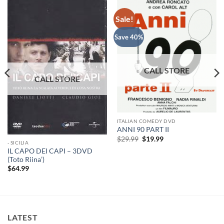
Sale!
Save 40%
ITALIAN COMEDY DVD
ANNI 90 PART II
Original
Current
$
29.99
$
19.99
- SICILIA
price
price
IL CAPO DEI CAPI – 3DVD
was:
is:
$29.99.
$19.99.
(Toto Riina’)
$
64.99
LATEST