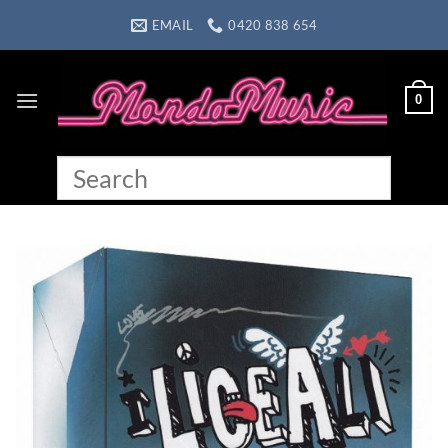
Skip
EMAIL
0420 838 654
to
content
0