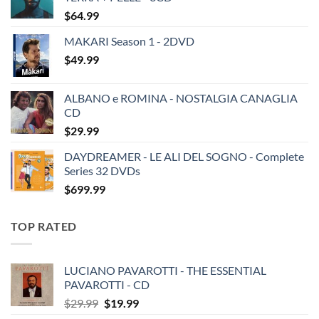
$
64.99
MAKARI Season 1 - 2DVD
$
49.99
ALBANO e ROMINA - NOSTALGIA CANAGLIA
CD
$
29.99
DAYDREAMER - LE ALI DEL SOGNO - Complete
Series 32 DVDs
$
699.99
TOP RATED
LUCIANO PAVAROTTI - THE ESSENTIAL
PAVAROTTI - CD
Original
Current
$
29.99
$
19.99
price
price