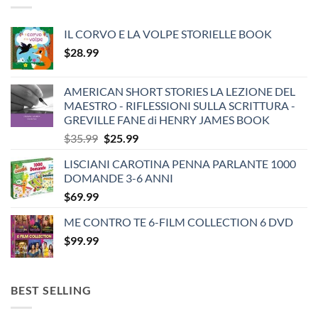
IL CORVO E LA VOLPE STORIELLE BOOK
$
28.99
AMERICAN SHORT STORIES LA LEZIONE DEL
MAESTRO - RIFLESSIONI SULLA SCRITTURA -
GREVILLE FANE di HENRY JAMES BOOK
Original
Current
$
35.99
$
25.99
price
price
LISCIANI CAROTINA PENNA PARLANTE 1000
was:
is:
DOMANDE 3-6 ANNI
$35.99.
$25.99.
$
69.99
ME CONTRO TE 6-FILM COLLECTION 6 DVD
$
99.99
BEST SELLING