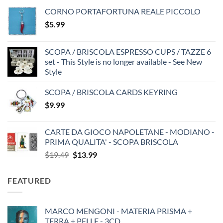
CORNO PORTAFORTUNA REALE PICCOLO
$
5.99
SCOPA / BRISCOLA ESPRESSO CUPS / TAZZE 6
set - This Style is no longer available - See New
Style
SCOPA / BRISCOLA CARDS KEYRING
$
9.99
CARTE DA GIOCO NAPOLETANE - MODIANO -
PRIMA QUALITA' - SCOPA BRISCOLA
Original
Current
$
19.49
$
13.99
price
price
was:
is:
FEATURED
$19.49.
$13.99.
MARCO MENGONI - MATERIA PRISMA +
TERRA + PELLE - 3CD