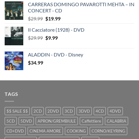
CARRERAS DOMINGO PAVAROTTI MEHTA – IN
was:
is:
CONCERT - CD
$29.99.
$19.99.
Original
Current
$
29.99
$
19.99
price
price
Il Cacciatore (1928) - DVD
was:
is:
Original
Current
$
29.99
$29.99.
$
9.99
$19.99.
price
price
was:
is:
ALADDIN - DVD - Disney
$29.99.
$9.99.
$
34.99
TAGS
$$ SALE $$
2CD
2DVD
3CD
3DVD
4CD
4DVD
5CD
5DVD
APRON/GREMBIULE
Caffettiere
CALABRIA
CD+DVD
CINEMA AMORE
COOKING
CORNO/KEYRING