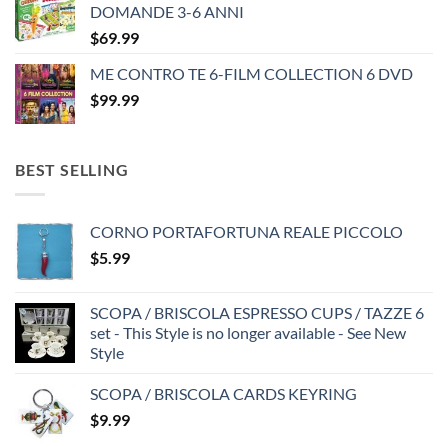
DOMANDE 3-6 ANNI
$35.99.
$25.99.
$
69.99
ME CONTRO TE 6-FILM COLLECTION 6 DVD
$
99.99
BEST SELLING
CORNO PORTAFORTUNA REALE PICCOLO
$
5.99
SCOPA / BRISCOLA ESPRESSO CUPS / TAZZE 6
set - This Style is no longer available - See New
Style
SCOPA / BRISCOLA CARDS KEYRING
$
9.99