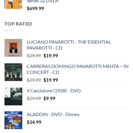
Series 32 DVDs
$
699.99
TOP RATED
LUCIANO PAVAROTTI - THE ESSENTIAL
PAVAROTTI - CD
Original
Current
$
29.99
$
19.99
price
price
CARRERAS DOMINGO PAVAROTTI MEHTA – IN
was:
is:
CONCERT - CD
$29.99.
$19.99.
Original
Current
$
29.99
$
19.99
price
price
Il Cacciatore (1928) - DVD
was:
is:
Original
Current
$
29.99
$29.99.
$
9.99
$19.99.
price
price
was:
is:
ALADDIN - DVD - Disney
$29.99.
$9.99.
$
34.99