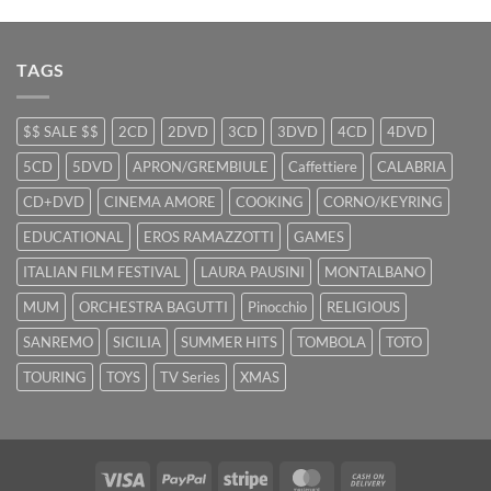
TAGS
$$ SALE $$
2CD
2DVD
3CD
3DVD
4CD
4DVD
5CD
5DVD
APRON/GREMBIULE
Caffettiere
CALABRIA
CD+DVD
CINEMA AMORE
COOKING
CORNO/KEYRING
EDUCATIONAL
EROS RAMAZZOTTI
GAMES
ITALIAN FILM FESTIVAL
LAURA PAUSINI
MONTALBANO
MUM
ORCHESTRA BAGUTTI
Pinocchio
RELIGIOUS
SANREMO
SICILIA
SUMMER HITS
TOMBOLA
TOTO
TOURING
TOYS
TV Series
XMAS
Visa
PayPal
Stripe
MasterCard
Cash