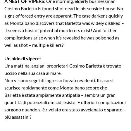
A NEST OF VIPERS
: One morning, elderly businessman
Cosimo Barletta is found shot dead in his seaside house. No
signs of forced entry are apparent. The case darkens quickly
as Montalbano discovers that Barletta was widely disliked –
it seems a host of potential murderers exist! And further
complications arise when it’s revealed he was poisoned as
well as shot – multiple killers?
Un nido di vipere
:
Una mattina, anziani proprietari Cosimo Barletta è trovato
ucciso nella sua casa al mare.
Non vi sono segni di ingresso forzato evidenti. Il caso si
scurisce rapidamente come Montalbano scopre che
Barletta è stata ampiamente antipatia – sembra un gran
quantità di potenziali omicidi esiste! E ulteriori complicazioni
sorgono quando si è rivelato era stato avvelenato e sparato –
più assassini?