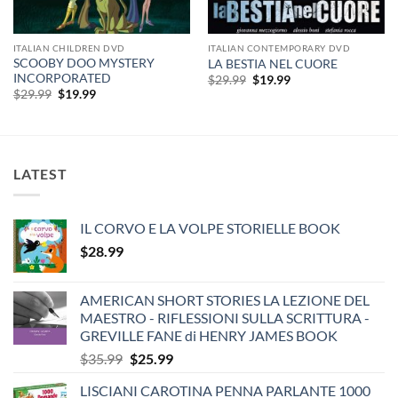
ITALIAN CHILDREN DVD
ITALIAN CONTEMPORARY DVD
SCOOBY DOO MYSTERY
LA BESTIA NEL CUORE
INCORPORATED
Original
Current
$
29.99
$
19.99
price
price
Original
Current
$
29.99
$
19.99
was:
is:
price
price
$29.99.
$19.99.
was:
is:
$29.99.
$19.99.
LATEST
IL CORVO E LA VOLPE STORIELLE BOOK
$
28.99
AMERICAN SHORT STORIES LA LEZIONE DEL
MAESTRO - RIFLESSIONI SULLA SCRITTURA -
GREVILLE FANE di HENRY JAMES BOOK
Original
Current
$
35.99
$
25.99
price
price
LISCIANI CAROTINA PENNA PARLANTE 1000
was:
is: