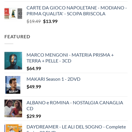
CARTE DA GIOCO NAPOLETANE - MODIANO -
PRIMA QUALITA' - SCOPA BRISCOLA
Original
Current
$
19.49
$
13.99
price
price
was:
is:
FEATURED
$19.49.
$13.99.
MARCO MENGONI - MATERIA PRISMA +
TERRA + PELLE - 3CD
$
64.99
MAKARI Season 1 - 2DVD
$
49.99
ALBANO e ROMINA - NOSTALGIA CANAGLIA
CD
$
29.99
DAYDREAMER - LE ALI DEL SOGNO - Complete