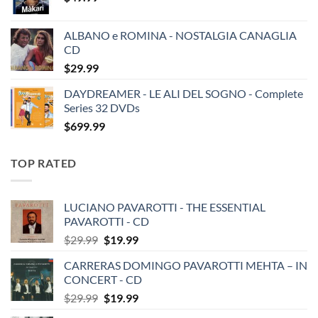
ALBANO e ROMINA - NOSTALGIA CANAGLIA
CD
$
29.99
DAYDREAMER - LE ALI DEL SOGNO - Complete
Series 32 DVDs
$
699.99
TOP RATED
LUCIANO PAVAROTTI - THE ESSENTIAL
PAVAROTTI - CD
Original
Current
$
29.99
$
19.99
price
price
CARRERAS DOMINGO PAVAROTTI MEHTA – IN
was:
is:
CONCERT - CD
$29.99.
$19.99.
Original
Current
$
29.99
$
19.99
price
price