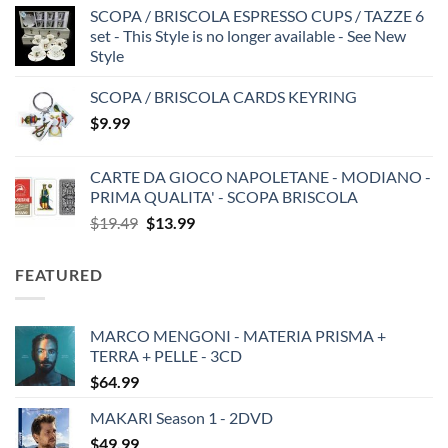
SCOPA / BRISCOLA ESPRESSO CUPS / TAZZE 6
set - This Style is no longer available - See New
Style
SCOPA / BRISCOLA CARDS KEYRING
$
9.99
CARTE DA GIOCO NAPOLETANE - MODIANO -
PRIMA QUALITA' - SCOPA BRISCOLA
Original
Current
$
19.49
$
13.99
price
price
was:
is:
FEATURED
$19.49.
$13.99.
MARCO MENGONI - MATERIA PRISMA +
TERRA + PELLE - 3CD
$
64.99
MAKARI Season 1 - 2DVD
$
49.99