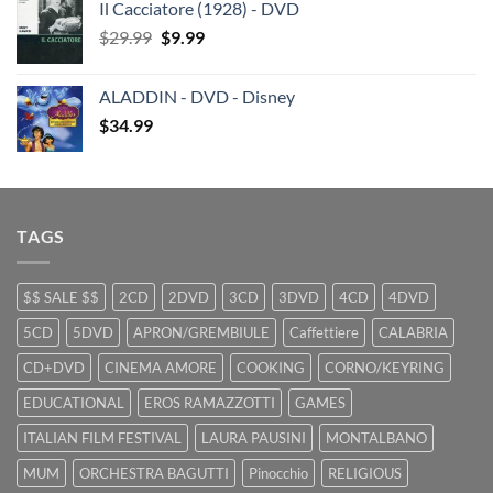
Il Cacciatore (1928) - DVD
was:
is:
Original
Current
$
29.99
$29.99.
$
9.99
$19.99.
price
price
was:
is:
ALADDIN - DVD - Disney
$29.99.
$9.99.
$
34.99
TAGS
$$ SALE $$
2CD
2DVD
3CD
3DVD
4CD
4DVD
5CD
5DVD
APRON/GREMBIULE
Caffettiere
CALABRIA
CD+DVD
CINEMA AMORE
COOKING
CORNO/KEYRING
EDUCATIONAL
EROS RAMAZZOTTI
GAMES
ITALIAN FILM FESTIVAL
LAURA PAUSINI
MONTALBANO
MUM
ORCHESTRA BAGUTTI
Pinocchio
RELIGIOUS