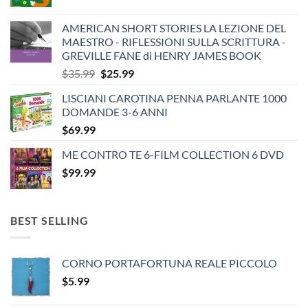
AMERICAN SHORT STORIES LA LEZIONE DEL
MAESTRO - RIFLESSIONI SULLA SCRITTURA -
GREVILLE FANE di HENRY JAMES BOOK
Original
Current
$
35.99
$
25.99
price
price
LISCIANI CAROTINA PENNA PARLANTE 1000
was:
is:
DOMANDE 3-6 ANNI
$35.99.
$25.99.
$
69.99
ME CONTRO TE 6-FILM COLLECTION 6 DVD
$
99.99
BEST SELLING
CORNO PORTAFORTUNA REALE PICCOLO
$
5.99