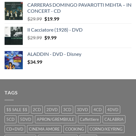
CARRERAS DOMINGO PAVAROTTI MEHTA – IN
was:
is:
CONCERT - CD
$29.99.
$19.99.
Original
Current
$
29.99
$
19.99
price
price
Il Cacciatore (1928) - DVD
was:
is:
Original
Current
$
29.99
$29.99.
$
9.99
$19.99.
price
price
was:
is:
ALADDIN - DVD - Disney
$29.99.
$9.99.
$
34.99
TAGS
$$ SALE $$
2CD
2DVD
3CD
3DVD
4CD
4DVD
5CD
5DVD
APRON/GREMBIULE
Caffettiere
CALABRIA
CD+DVD
CINEMA AMORE
COOKING
CORNO/KEYRING