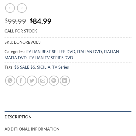
Original
Current
99.99
84.99
$
$
price
price
CALL FOR STOCK
was:
is:
$99.99.
$84.99.
SKU:
L'ONOREVOL3
Categories:
ITALIAN BEST SELLER DVD
,
ITALIAN DVD
,
ITALIAN
MAFIA DVD
,
ITALIAN TV SERIES DVD
Tags:
$$ SALE $$
,
SICILIA
,
TV Series
DESCRIPTION
ADDITIONAL INFORMATION