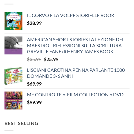
IL CORVO E LA VOLPE STORIELLE BOOK
$
28.99
AMERICAN SHORT STORIES LA LEZIONE DEL
MAESTRO - RIFLESSIONI SULLA SCRITTURA -
GREVILLE FANE di HENRY JAMES BOOK
Original
Current
$
35.99
$
25.99
price
price
LISCIANI CAROTINA PENNA PARLANTE 1000
was:
is:
DOMANDE 3-6 ANNI
$35.99.
$25.99.
$
69.99
ME CONTRO TE 6-FILM COLLECTION 6 DVD
$
99.99
BEST SELLING