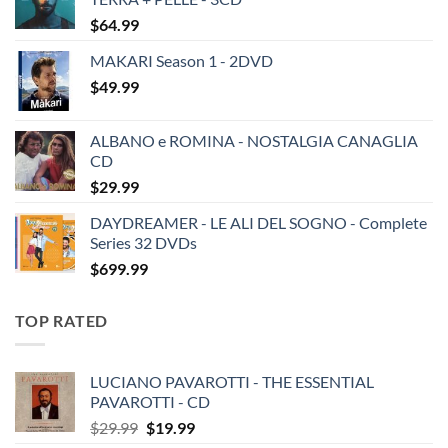
$
64.99
MAKARI Season 1 - 2DVD
$
49.99
ALBANO e ROMINA - NOSTALGIA CANAGLIA
CD
$
29.99
DAYDREAMER - LE ALI DEL SOGNO - Complete
Series 32 DVDs
$
699.99
TOP RATED
LUCIANO PAVAROTTI - THE ESSENTIAL
PAVAROTTI - CD
Original
Current
$
29.99
$
19.99
price
price