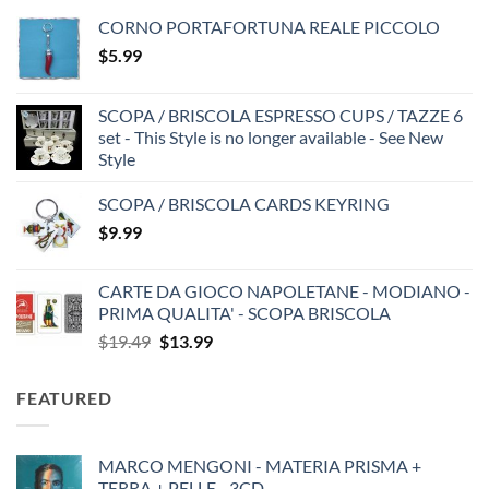
CORNO PORTAFORTUNA REALE PICCOLO
$
5.99
SCOPA / BRISCOLA ESPRESSO CUPS / TAZZE 6
set - This Style is no longer available - See New
Style
SCOPA / BRISCOLA CARDS KEYRING
$
9.99
CARTE DA GIOCO NAPOLETANE - MODIANO -
PRIMA QUALITA' - SCOPA BRISCOLA
Original
Current
$
19.49
$
13.99
price
price
was:
is:
FEATURED
$19.49.
$13.99.
MARCO MENGONI - MATERIA PRISMA +
TERRA + PELLE - 3CD