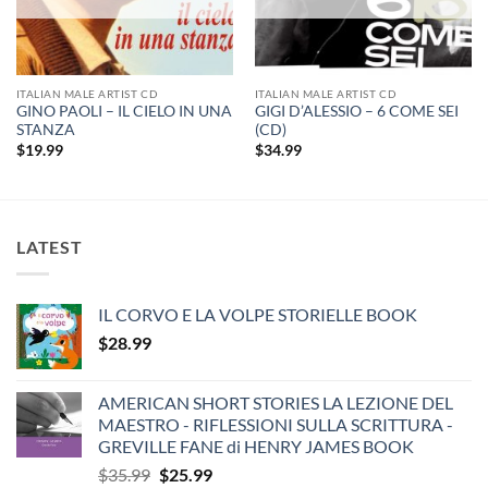
ITALIAN MALE ARTIST CD
ITALIAN MALE ARTIST CD
GINO PAOLI – IL CIELO IN UNA
GIGI D’ALESSIO – 6 COME SEI
STANZA
(CD)
$
19.99
$
34.99
LATEST
IL CORVO E LA VOLPE STORIELLE BOOK
$
28.99
AMERICAN SHORT STORIES LA LEZIONE DEL
MAESTRO - RIFLESSIONI SULLA SCRITTURA -
GREVILLE FANE di HENRY JAMES BOOK
Original
Current
$
35.99
$
25.99