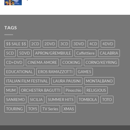
TAGS
$$ SALE $$
2CD
2DVD
3CD
3DVD
4CD
4DVD
5CD
5DVD
APRON/GREMBIULE
Caffettiere
CALABRIA
CD+DVD
CINEMA AMORE
COOKING
CORNO/KEYRING
EDUCATIONAL
EROS RAMAZZOTTI
GAMES
ITALIAN FILM FESTIVAL
LAURA PAUSINI
MONTALBANO
MUM
ORCHESTRA BAGUTTI
Pinocchio
RELIGIOUS
SANREMO
SICILIA
SUMMER HITS
TOMBOLA
TOTO
TOURING
TOYS
TV Series
XMAS