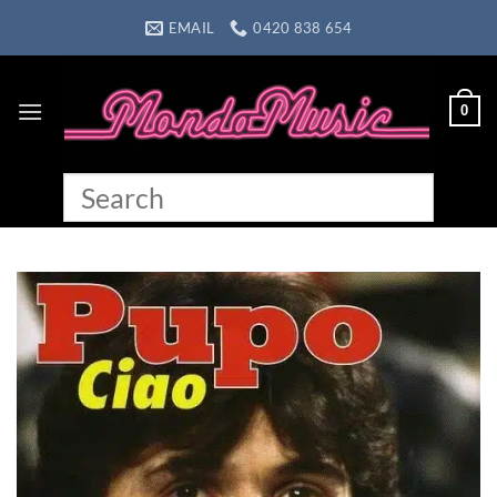
Skip
EMAIL
0420 838 654
to
content
0