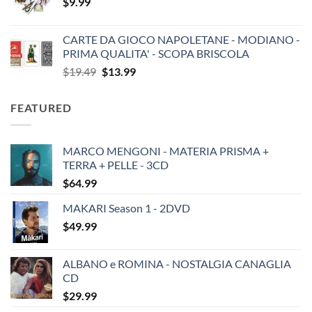
$
9.99
CARTE DA GIOCO NAPOLETANE - MODIANO -
PRIMA QUALITA' - SCOPA BRISCOLA
Original
Current
$
19.49
$
13.99
price
price
was:
is:
FEATURED
$19.49.
$13.99.
MARCO MENGONI - MATERIA PRISMA +
TERRA + PELLE - 3CD
$
64.99
MAKARI Season 1 - 2DVD
$
49.99
ALBANO e ROMINA - NOSTALGIA CANAGLIA
CD
$
29.99