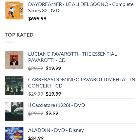
DAYDREAMER - LE ALI DEL SOGNO - Complete
Series 32 DVDs
$
699.99
TOP RATED
LUCIANO PAVAROTTI - THE ESSENTIAL
PAVAROTTI - CD
Original
Current
$
29.99
$
19.99
price
price
CARRERAS DOMINGO PAVAROTTI MEHTA – IN
was:
is:
CONCERT - CD
$29.99.
$19.99.
Original
Current
$
29.99
$
19.99
price
price
Il Cacciatore (1928) - DVD
was:
is:
Original
Current
$
29.99
$29.99.
$
9.99
$19.99.
price
price
was:
is:
ALADDIN - DVD - Disney
$29.99.
$9.99.
$
34.99