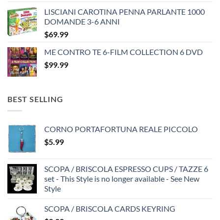
price
price
LISCIANI CAROTINA PENNA PARLANTE 1000
was:
is:
DOMANDE 3-6 ANNI
$35.99.
$25.99.
$
69.99
ME CONTRO TE 6-FILM COLLECTION 6 DVD
$
99.99
BEST SELLING
CORNO PORTAFORTUNA REALE PICCOLO
$
5.99
SCOPA / BRISCOLA ESPRESSO CUPS / TAZZE 6
set - This Style is no longer available - See New
Style
SCOPA / BRISCOLA CARDS KEYRING