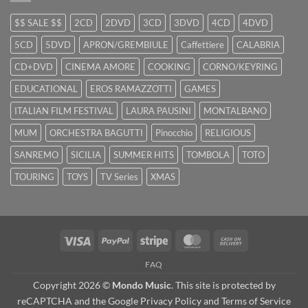
$$ SALE $$
2CD
2DVD
3CD
3DVD
4CD
4DVD
5CD
5DVD
APRON/GREMBIULE
Caffettiere
CALABRIA
CD+DVD
CINEMA AMORE
COOKING
CORNO/KEYRING
EDUCATIONAL
EROS RAMAZZOTTI
GAMES
ITALIAN FILM FESTIVAL
LAURA PAUSINI
MONTALBANO
MUM
ORCHESTRA BAGUTTI
Pinocchio
RELIGIOUS
SANREMO
SICILIA
SUMMER HITS
TOMBOLA
TOTO
TOURING
TOYS
TV Series
XMAS
Visa
PayPal
Stripe
MasterCard
Cash
On
FAQ
Delivery
Copyright 2026 ©
Mondo Music
. This site is protected by
reCAPTCHA and the Google
Privacy Policy
and
Terms of Service