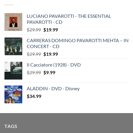
LUCIANO PAVAROTTI - THE ESSENTIAL
PAVAROTTI - CD
Original
Current
$
29.99
$
19.99
price
price
CARRERAS DOMINGO PAVAROTTI MEHTA – IN
was:
is:
CONCERT - CD
$29.99.
$19.99.
Original
Current
$
29.99
$
19.99
price
price
Il Cacciatore (1928) - DVD
was:
is:
Original
Current
$
29.99
$29.99.
$
9.99
$19.99.
price
price
was:
is:
ALADDIN - DVD - Disney
$29.99.
$9.99.
$
34.99
TAGS