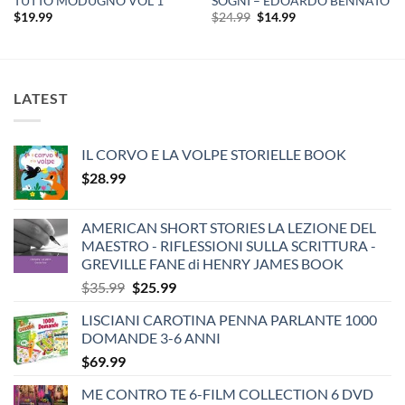
TUTTO MODUGNO VOL 1
SOGNI – EDOARDO BENNATO
Original
Current
$
19.99
$
24.99
$
14.99
price
price
was:
is:
$24.99.
$14.99.
LATEST
IL CORVO E LA VOLPE STORIELLE BOOK
$
28.99
AMERICAN SHORT STORIES LA LEZIONE DEL
MAESTRO - RIFLESSIONI SULLA SCRITTURA -
GREVILLE FANE di HENRY JAMES BOOK
Original
Current
$
35.99
$
25.99
price
price
LISCIANI CAROTINA PENNA PARLANTE 1000
was:
is:
DOMANDE 3-6 ANNI
$35.99.
$25.99.
$
69.99
ME CONTRO TE 6-FILM COLLECTION 6 DVD