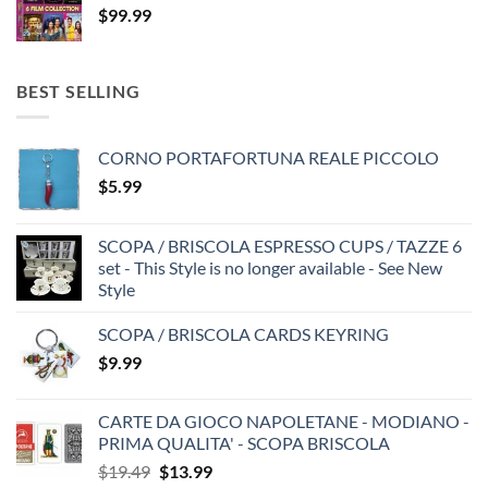
$
99.99
BEST SELLING
CORNO PORTAFORTUNA REALE PICCOLO
$
5.99
SCOPA / BRISCOLA ESPRESSO CUPS / TAZZE 6
set - This Style is no longer available - See New
Style
SCOPA / BRISCOLA CARDS KEYRING
$
9.99
CARTE DA GIOCO NAPOLETANE - MODIANO -
PRIMA QUALITA' - SCOPA BRISCOLA
Original
Current
$
19.49
$
13.99