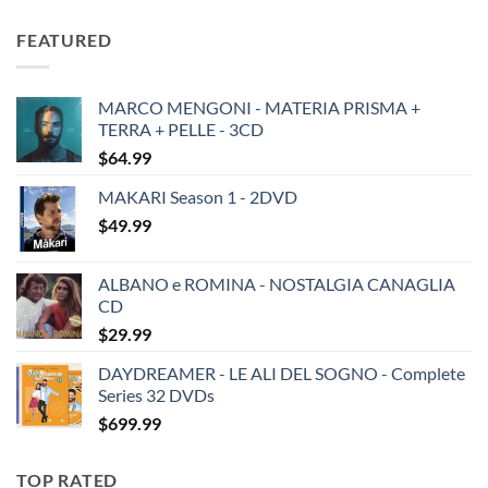
price
price
was:
is:
FEATURED
$19.49.
$13.99.
MARCO MENGONI - MATERIA PRISMA +
TERRA + PELLE - 3CD
$
64.99
MAKARI Season 1 - 2DVD
$
49.99
ALBANO e ROMINA - NOSTALGIA CANAGLIA
CD
$
29.99
DAYDREAMER - LE ALI DEL SOGNO - Complete
Series 32 DVDs
$
699.99
TOP RATED