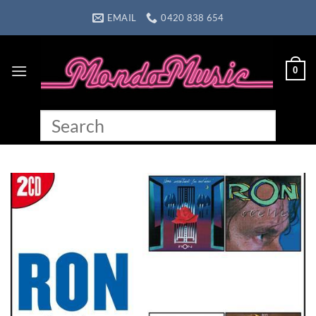
Skip
EMAIL
0420 838 654
to
content
0