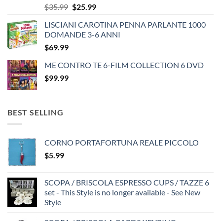
Original
Current
$
35.99
$
25.99
price
price
LISCIANI CAROTINA PENNA PARLANTE 1000
was:
is:
DOMANDE 3-6 ANNI
$35.99.
$25.99.
$
69.99
ME CONTRO TE 6-FILM COLLECTION 6 DVD
$
99.99
BEST SELLING
CORNO PORTAFORTUNA REALE PICCOLO
$
5.99
SCOPA / BRISCOLA ESPRESSO CUPS / TAZZE 6
set - This Style is no longer available - See New
Style