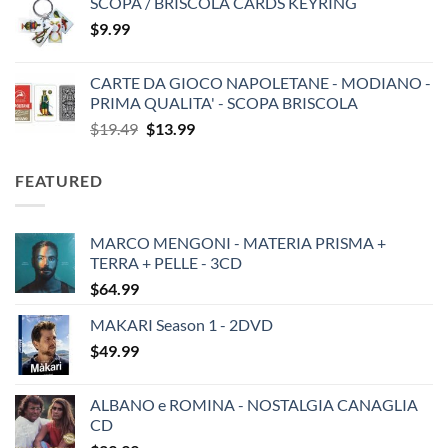
SCOPA / BRISCOLA CARDS KEYRING
$
9.99
CARTE DA GIOCO NAPOLETANE - MODIANO -
PRIMA QUALITA' - SCOPA BRISCOLA
Original
Current
$
19.49
$
13.99
price
price
was:
is:
FEATURED
$19.49.
$13.99.
MARCO MENGONI - MATERIA PRISMA +
TERRA + PELLE - 3CD
$
64.99
MAKARI Season 1 - 2DVD
$
49.99
ALBANO e ROMINA - NOSTALGIA CANAGLIA
CD