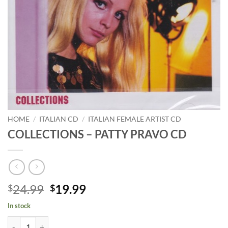
HOME
/
ITALIAN CD
/
ITALIAN FEMALE ARTIST CD
COLLECTIONS – PATTY PRAVO CD
Original
Current
24.99
19.99
$
$
price
price
In stock
was:
is:
COLLECTIONS - PATTY PRAVO CD quantity
$24.99.
$19.99.