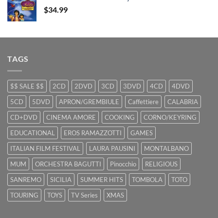
$29.99.
$9.99.
$
34.99
TAGS
$$ SALE $$
2CD
2DVD
3CD
3DVD
4CD
4DVD
5CD
5DVD
APRON/GREMBIULE
Caffettiere
CALABRIA
CD+DVD
CINEMA AMORE
COOKING
CORNO/KEYRING
EDUCATIONAL
EROS RAMAZZOTTI
GAMES
ITALIAN FILM FESTIVAL
LAURA PAUSINI
MONTALBANO
MUM
ORCHESTRA BAGUTTI
Pinocchio
RELIGIOUS
SANREMO
SICILIA
SUMMER HITS
TOMBOLA
TOTO
TOURING
TOYS
TV Series
XMAS