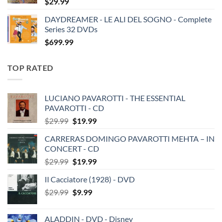
$
29.99
DAYDREAMER - LE ALI DEL SOGNO - Complete
Series 32 DVDs
$
699.99
TOP RATED
LUCIANO PAVAROTTI - THE ESSENTIAL
PAVAROTTI - CD
Original
Current
$
29.99
$
19.99
price
price
CARRERAS DOMINGO PAVAROTTI MEHTA – IN
was:
is:
CONCERT - CD
$29.99.
$19.99.
Original
Current
$
29.99
$
19.99
price
price
Il Cacciatore (1928) - DVD
was:
is:
Original
Current
$
29.99
$29.99.
$
9.99
$19.99.
price
price
was:
is:
ALADDIN - DVD - Disney