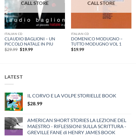
ITALIAN CD
ITALIAN CD
CLAUDIO BAGLIONI – UN
DOMENICO MODUGNO –
PICCOLO NATALE IN PIU
TUTTO MODUGNO VOL 1
Original
Current
$
29.99
$
19.99
$
19.99
price
price
was:
is:
$29.99.
$19.99.
LATEST
IL CORVO E LA VOLPE STORIELLE BOOK
$
28.99
AMERICAN SHORT STORIES LA LEZIONE DEL
MAESTRO - RIFLESSIONI SULLA SCRITTURA -
GREVILLE FANE di HENRY JAMES BOOK