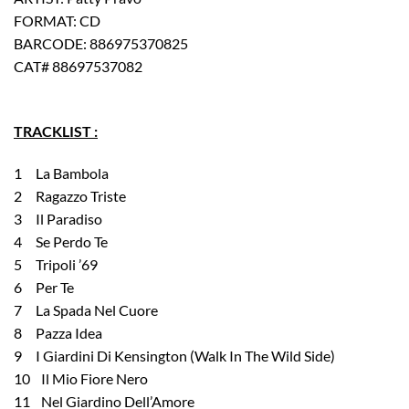
FORMAT: CD
BARCODE: 886975370825
CAT# 88697537082
TRACKLIST :
1 La Bambola
2 Ragazzo Triste
3 Il Paradiso
4 Se Perdo Te
5 Tripoli ’69
6 Per Te
7 La Spada Nel Cuore
8 Pazza Idea
9 I Giardini Di Kensington (Walk In The Wild Side)
10 Il Mio Fiore Nero
11 Nel Giardino Dell’Amore