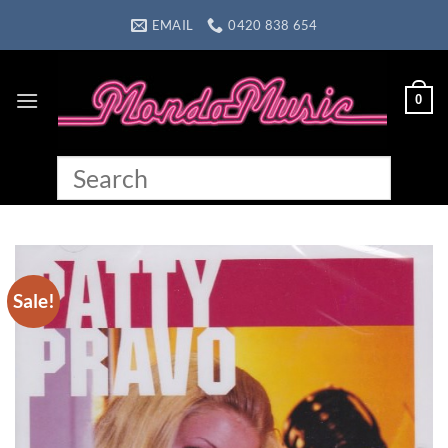
Skip
EMAIL
0420 838 654
to
content
0
Sale!