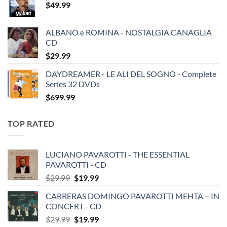
$
49.99
ALBANO e ROMINA - NOSTALGIA CANAGLIA
CD
$
29.99
DAYDREAMER - LE ALI DEL SOGNO - Complete
Series 32 DVDs
$
699.99
TOP RATED
LUCIANO PAVAROTTI - THE ESSENTIAL
PAVAROTTI - CD
Original
Current
$
29.99
$
19.99
price
price
CARRERAS DOMINGO PAVAROTTI MEHTA – IN
was:
is:
CONCERT - CD
$29.99.
$19.99.
Original
Current
$
29.99
$
19.99