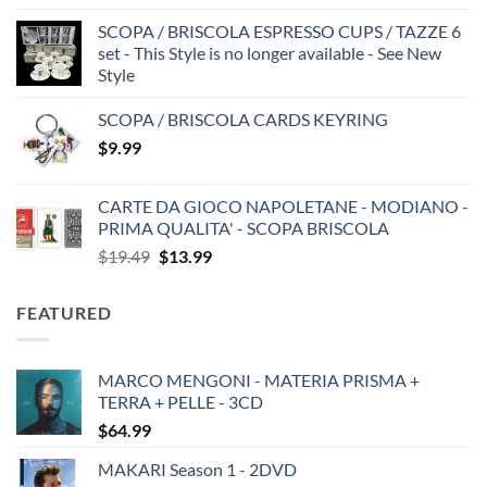
SCOPA / BRISCOLA ESPRESSO CUPS / TAZZE 6
set - This Style is no longer available - See New
Style
SCOPA / BRISCOLA CARDS KEYRING
$
9.99
CARTE DA GIOCO NAPOLETANE - MODIANO -
PRIMA QUALITA' - SCOPA BRISCOLA
Original
Current
$
19.49
$
13.99
price
price
was:
is:
FEATURED
$19.49.
$13.99.
MARCO MENGONI - MATERIA PRISMA +
TERRA + PELLE - 3CD
$
64.99
MAKARI Season 1 - 2DVD