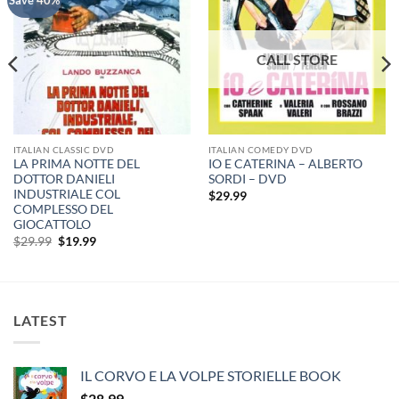
ITALIAN CLASSIC DVD
ITALIAN COMEDY DVD
LA PRIMA NOTTE DEL
IO E CATERINA – ALBERTO
DOTTOR DANIELI
SORDI – DVD
INDUSTRIALE COL
$
29.99
COMPLESSO DEL
GIOCATTOLO
Original
Current
$
29.99
$
19.99
price
price
was:
is:
$29.99.
$19.99.
LATEST
IL CORVO E LA VOLPE STORIELLE BOOK
$
28.99