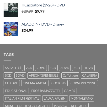
price
price
Il Cacciatore (1928) - DVD
was:
is:
Original
Current
$
29.99
$29.99.
$
9.99
$19.99.
price
price
was:
is:
ALADDIN - DVD - Disney
$29.99.
$9.99.
$
34.99
TAGS
$$ SALE $$
2CD
2DVD
3CD
3DVD
4CD
4DVD
5CD
5DVD
APRON/GREMBIULE
Caffettiere
CALABRIA
CD+DVD
CINEMA AMORE
COOKING
CORNO/KEYRING
EDUCATIONAL
EROS RAMAZZOTTI
GAMES
ITALIAN FILM FESTIVAL
LAURA PAUSINI
MONTALBANO
MUM
ORCHESTRA BAGUTTI
Pinocchio
RELIGIOUS