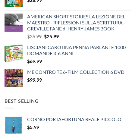
AMERICAN SHORT STORIES LA LEZIONE DEL
MAESTRO - RIFLESSIONI SULLA SCRITTURA -
GREVILLE FANE di HENRY JAMES BOOK
Original
Current
$
35.99
$
25.99
price
price
LISCIANI CAROTINA PENNA PARLANTE 1000
was:
is:
DOMANDE 3-6 ANNI
$35.99.
$25.99.
$
69.99
ME CONTRO TE 6-FILM COLLECTION 6 DVD
$
99.99
BEST SELLING
CORNO PORTAFORTUNA REALE PICCOLO
$
5.99