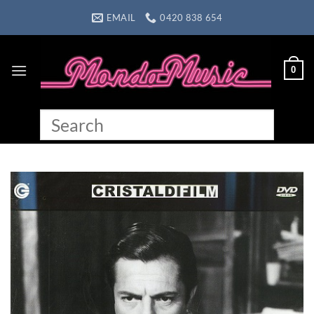
Skip
EMAIL
0420 838 654
to
content
0