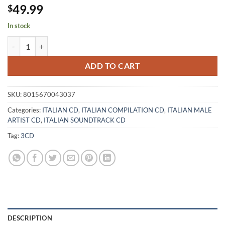
49.99
$
In stock
ENNIO MORRICONE - The Great Music of - 3CD quantity
ADD TO CART
SKU:
8015670043037
Categories:
ITALIAN CD
,
ITALIAN COMPILATION CD
,
ITALIAN MALE
ARTIST CD
,
ITALIAN SOUNDTRACK CD
Tag:
3CD
DESCRIPTION