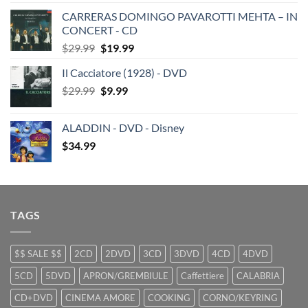
price
price
CARRERAS DOMINGO PAVAROTTI MEHTA – IN
was:
is:
CONCERT - CD
$29.99.
$19.99.
Original
Current
$
29.99
$
19.99
price
price
Il Cacciatore (1928) - DVD
was:
is:
Original
Current
$
29.99
$29.99.
$
9.99
$19.99.
price
price
was:
is:
ALADDIN - DVD - Disney
$29.99.
$9.99.
$
34.99
TAGS
$$ SALE $$
2CD
2DVD
3CD
3DVD
4CD
4DVD
5CD
5DVD
APRON/GREMBIULE
Caffettiere
CALABRIA
CD+DVD
CINEMA AMORE
COOKING
CORNO/KEYRING