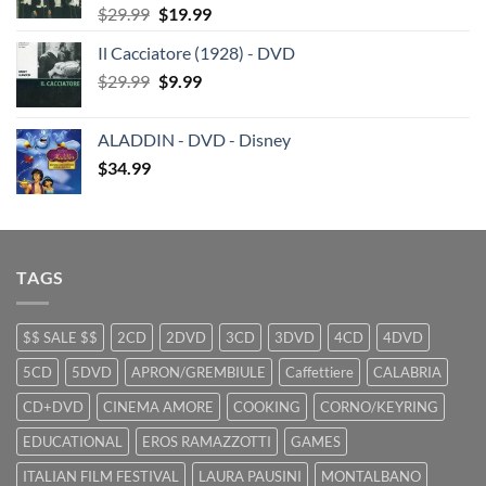
Original
Current
$
29.99
$
19.99
price
price
Il Cacciatore (1928) - DVD
was:
is:
Original
Current
$
29.99
$29.99.
$
9.99
$19.99.
price
price
was:
is:
ALADDIN - DVD - Disney
$29.99.
$9.99.
$
34.99
TAGS
$$ SALE $$
2CD
2DVD
3CD
3DVD
4CD
4DVD
5CD
5DVD
APRON/GREMBIULE
Caffettiere
CALABRIA
CD+DVD
CINEMA AMORE
COOKING
CORNO/KEYRING
EDUCATIONAL
EROS RAMAZZOTTI
GAMES
ITALIAN FILM FESTIVAL
LAURA PAUSINI
MONTALBANO