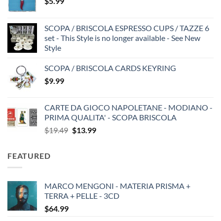
$
5.99
SCOPA / BRISCOLA ESPRESSO CUPS / TAZZE 6
set - This Style is no longer available - See New
Style
SCOPA / BRISCOLA CARDS KEYRING
$
9.99
CARTE DA GIOCO NAPOLETANE - MODIANO -
PRIMA QUALITA' - SCOPA BRISCOLA
Original
Current
$
19.49
$
13.99
price
price
was:
is:
FEATURED
$19.49.
$13.99.
MARCO MENGONI - MATERIA PRISMA +
TERRA + PELLE - 3CD
$
64.99