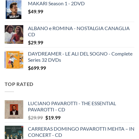
MAKARI Season 1 - 2DVD
$
49.99
ALBANO e ROMINA - NOSTALGIA CANAGLIA
CD
$
29.99
DAYDREAMER - LE ALI DEL SOGNO - Complete
Series 32 DVDs
$
699.99
TOP RATED
LUCIANO PAVAROTTI - THE ESSENTIAL
PAVAROTTI - CD
Original
Current
$
29.99
$
19.99
price
price
CARRERAS DOMINGO PAVAROTTI MEHTA – IN
was:
is:
CONCERT - CD
$29.99.
$19.99.