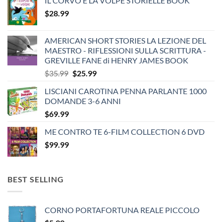
IL CORVO E LA VOLPE STORIELLE BOOK
$
28.99
AMERICAN SHORT STORIES LA LEZIONE DEL
MAESTRO - RIFLESSIONI SULLA SCRITTURA -
GREVILLE FANE di HENRY JAMES BOOK
Original
Current
$
35.99
$
25.99
price
price
LISCIANI CAROTINA PENNA PARLANTE 1000
was:
is:
DOMANDE 3-6 ANNI
$35.99.
$25.99.
$
69.99
ME CONTRO TE 6-FILM COLLECTION 6 DVD
$
99.99
BEST SELLING
CORNO PORTAFORTUNA REALE PICCOLO