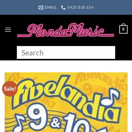
Skip
EMAIL
0420 838 654
to
content
0
Sale!