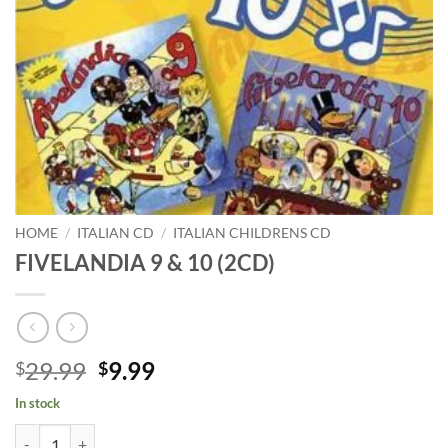
HOME
/
ITALIAN CD
/
ITALIAN CHILDRENS CD
FIVELANDIA 9 & 10 (2CD)
Original
Current
29.99
9.99
$
$
price
price
In stock
was:
is:
FIVELANDIA 9 & 10 (2CD) quantity
$29.99.
$9.99.