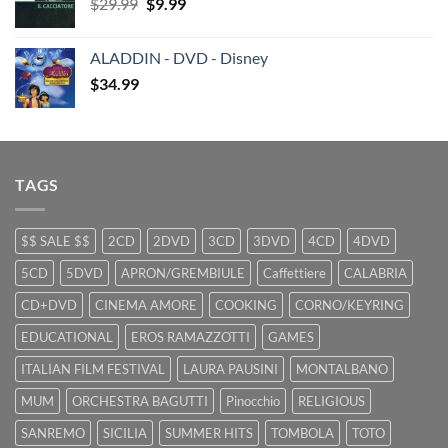
Original
Current
$
29.99
$29.99.
$
9.99
$19.99.
price
price
was:
is:
ALADDIN - DVD - Disney
$29.99.
$9.99.
$
34.99
TAGS
$$ SALE $$
2CD
2DVD
3CD
3DVD
4CD
4DVD
5CD
5DVD
APRON/GREMBIULE
Caffettiere
CALABRIA
CD+DVD
CINEMA AMORE
COOKING
CORNO/KEYRING
EDUCATIONAL
EROS RAMAZZOTTI
GAMES
ITALIAN FILM FESTIVAL
LAURA PAUSINI
MONTALBANO
MUM
ORCHESTRA BAGUTTI
Pinocchio
RELIGIOUS
SANREMO
SICILIA
SUMMER HITS
TOMBOLA
TOTO