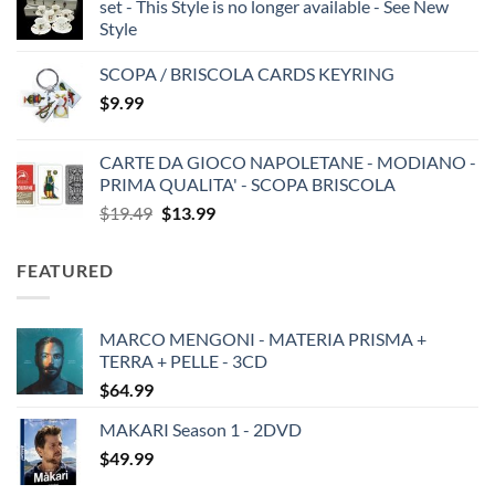
set - This Style is no longer available - See New
Style
SCOPA / BRISCOLA CARDS KEYRING
$
9.99
CARTE DA GIOCO NAPOLETANE - MODIANO -
PRIMA QUALITA' - SCOPA BRISCOLA
Original
Current
$
19.49
$
13.99
price
price
was:
is:
FEATURED
$19.49.
$13.99.
MARCO MENGONI - MATERIA PRISMA +
TERRA + PELLE - 3CD
$
64.99
MAKARI Season 1 - 2DVD
$
49.99