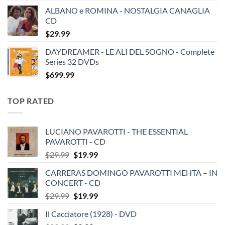
ALBANO e ROMINA - NOSTALGIA CANAGLIA
CD
$
29.99
DAYDREAMER - LE ALI DEL SOGNO - Complete
Series 32 DVDs
$
699.99
TOP RATED
LUCIANO PAVAROTTI - THE ESSENTIAL
PAVAROTTI - CD
Original
Current
$
29.99
$
19.99
price
price
CARRERAS DOMINGO PAVAROTTI MEHTA – IN
was:
is:
CONCERT - CD
$29.99.
$19.99.
Original
Current
$
29.99
$
19.99
price
price
Il Cacciatore (1928) - DVD
was:
is: