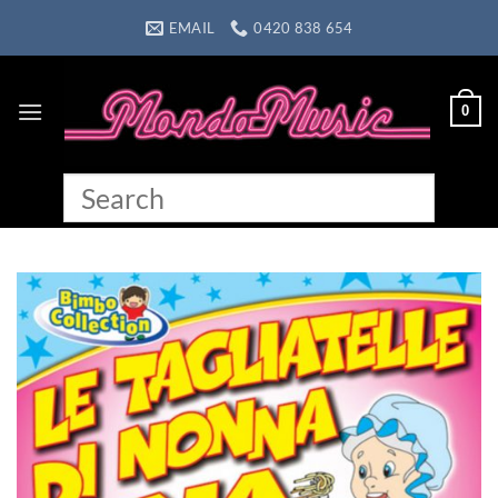
Skip
EMAIL
0420 838 654
to
content
0