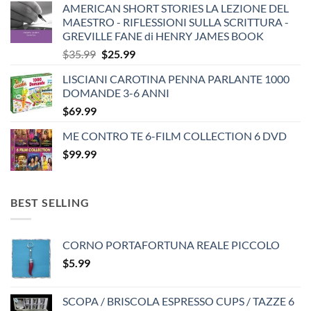
AMERICAN SHORT STORIES LA LEZIONE DEL
MAESTRO - RIFLESSIONI SULLA SCRITTURA -
GREVILLE FANE di HENRY JAMES BOOK
Original
Current
$
35.99
$
25.99
price
price
LISCIANI CAROTINA PENNA PARLANTE 1000
was:
is:
DOMANDE 3-6 ANNI
$35.99.
$25.99.
$
69.99
ME CONTRO TE 6-FILM COLLECTION 6 DVD
$
99.99
BEST SELLING
CORNO PORTAFORTUNA REALE PICCOLO
$
5.99
SCOPA / BRISCOLA ESPRESSO CUPS / TAZZE 6