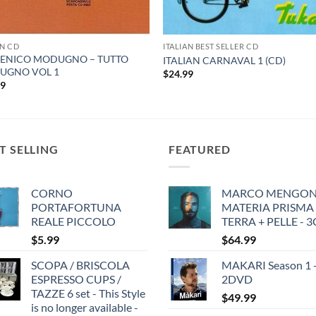
AN CD
ITALIAN BEST SELLER CD
ENICO MODUGNO – TUTTO
ITALIAN CARNAVAL 1 (CD)
UGNO VOL 1
$
24.99
99
T SELLING
FEATURED
CORNO
MARCO MENGONI
PORTAFORTUNA
MATERIA PRISMA
REALE PICCOLO
TERRA + PELLE - 
$
5.99
$
64.99
SCOPA / BRISCOLA
MAKARI Season 1 
ESPRESSO CUPS /
2DVD
TAZZE 6 set - This Style
$
49.99
is no longer available -