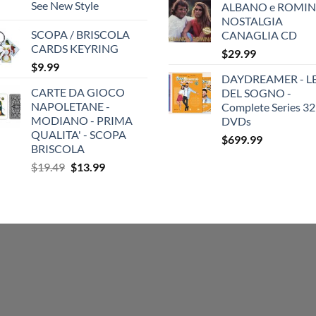
See New Style
ALBANO e ROMIN
NOSTALGIA
SCOPA / BRISCOLA
CANAGLIA CD
CARDS KEYRING
$
29.99
$
9.99
DAYDREAMER - LE
CARTE DA GIOCO
DEL SOGNO -
NAPOLETANE -
Complete Series 32
MODIANO - PRIMA
DVDs
QUALITA' - SCOPA
$
699.99
BRISCOLA
Original
Current
$
19.49
$
13.99
price
price
was:
is:
$19.49.
$13.99.