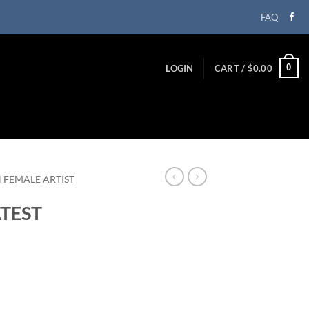
FAQ
0
LOGIN
CART /
$
0.00
N FEMALE ARTIST
ATEST