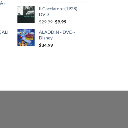
A -
price
price
Il Cacciatore (1928) -
was:
is:
DVD
$29.99.
$19.99.
Original
Current
$
29.99
$
9.99
price
price
 ALI
ALADDIN - DVD -
was:
is:
Disney
$29.99.
$9.99.
$
34.99