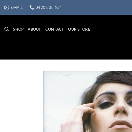
Skip
EMAIL
0420 838 654
to
content
SHOP
ABOUT
CONTACT
OUR STORE