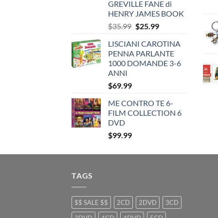
GREVILLE FANE di
HENRY JAMES BOOK
Original
Current
$
35.99
$
25.99
price
price
LISCIANI CAROTINA
was:
is:
PENNA PARLANTE
$35.99.
$25.99.
1000 DOMANDE 3-6
ANNI
$
69.99
ME CONTRO TE 6-
FILM COLLECTION 6
DVD
$
99.99
TAGS
$$ SALE $$
2CD
2DVD
3CD