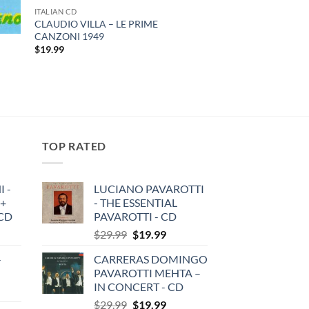
ITALIAN CD
CLAUDIO VILLA – LE PRIME
CANZONI 1949
$
19.99
TOP RATED
 -
LUCIANO PAVAROTTI
 +
- THE ESSENTIAL
3CD
PAVAROTTI - CD
Original
Current
$
29.99
$
19.99
price
price
-
CARRERAS DOMINGO
was:
is:
PAVAROTTI MEHTA –
$29.99.
$19.99.
IN CONCERT - CD
Original
Current
$
29.99
$
19.99