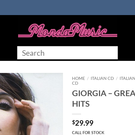
HOME
/
ITALIAN CD
/
ITALIA
CD
GIORGIA – GRE
HITS
29.99
$
CALL FOR STOCK