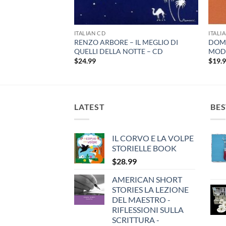
LE PRIME CANZONI
8
ITALIAN CD
ITALI
RENZO ARBORE – IL MEGLIO DI
DOM
QUELLI DELLA NOTTE – CD
MOD
$
24.99
$
19.
LATEST
BES
IL CORVO E LA VOLPE
STORIELLE BOOK
$
28.99
AMERICAN SHORT
STORIES LA LEZIONE
DEL MAESTRO -
RIFLESSIONI SULLA
SCRITTURA -