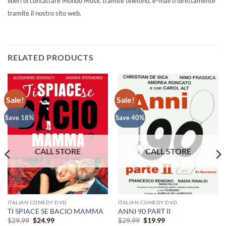
liberi di contattare Mondo Music tramite telefono, e-mail o direttamente
tramite il nostro sito web.
RELATED PRODUCTS
Sale!
Sale!
Save 18%
Save 40%
ITALIAN COMEDY DVD
ITALIAN COMEDY DVD
TI SPIACE SE BACIO MAMMA
ANNI 90 PART II
Original
Current
Original
Current
$
29.99
$
24.99
$
29.99
$
19.99