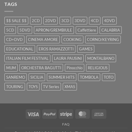
TAGS
$$ SALE $$
2CD
2DVD
3CD
3DVD
4CD
4DVD
5CD
5DVD
APRON/GREMBIULE
Caffettiere
CALABRIA
CD+DVD
CINEMA AMORE
COOKING
CORNO/KEYRING
EDUCATIONAL
EROS RAMAZZOTTI
GAMES
ITALIAN FILM FESTIVAL
LAURA PAUSINI
MONTALBANO
MUM
ORCHESTRA BAGUTTI
Pinocchio
RELIGIOUS
SANREMO
SICILIA
SUMMER HITS
TOMBOLA
TOTO
TOURING
TOYS
TV Series
XMAS
Visa
PayPal
Stripe
MasterCard
Cash
On
FAQ
Delivery