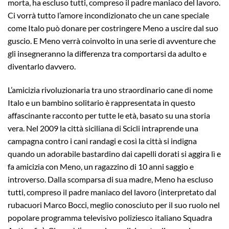
morta, ha escluso tutti, compreso il padre maniaco del lavoro.
Ci vorrà tutto l’amore incondizionato che un cane speciale
come Italo può donare per costringere Meno a uscire dal suo
guscio. E Meno verrà coinvolto in una serie di avventure che
gli insegneranno la differenza tra comportarsi da adulto e
diventarlo davvero.
L’amicizia rivoluzionaria tra uno straordinario cane di nome
Italo e un bambino solitario è rappresentata in questo
affascinante racconto per tutte le età, basato su una storia
vera. Nel 2009 la città siciliana di Scicli intraprende una
campagna contro i cani randagi e così la città si indigna
quando un adorabile bastardino dai capelli dorati si aggira lì e
fa amicizia con Meno, un ragazzino di 10 anni saggio e
introverso. Dalla scomparsa di sua madre, Meno ha escluso
tutti, compreso il padre maniaco del lavoro (interpretato dal
rubacuori Marco Bocci, meglio conosciuto per il suo ruolo nel
popolare programma televisivo poliziesco italiano Squadra