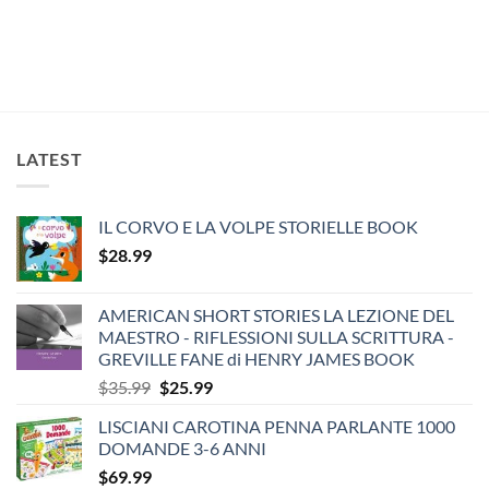
price
price
price
price
was:
is:
was:
is:
$29.99.
$24.99.
$29.99.
$19.99.
LATEST
IL CORVO E LA VOLPE STORIELLE BOOK
$
28.99
AMERICAN SHORT STORIES LA LEZIONE DEL
MAESTRO - RIFLESSIONI SULLA SCRITTURA -
GREVILLE FANE di HENRY JAMES BOOK
Original
Current
$
35.99
$
25.99
price
price
LISCIANI CAROTINA PENNA PARLANTE 1000
was:
is:
DOMANDE 3-6 ANNI
$35.99.
$25.99.
$
69.99