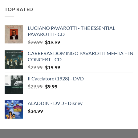
TOP RATED
LUCIANO PAVAROTTI - THE ESSENTIAL
PAVAROTTI - CD
Original
Current
$
29.99
$
19.99
price
price
CARRERAS DOMINGO PAVAROTTI MEHTA – IN
was:
is:
CONCERT - CD
$29.99.
$19.99.
Original
Current
$
29.99
$
19.99
price
price
Il Cacciatore (1928) - DVD
was:
is:
Original
Current
$
29.99
$29.99.
$
9.99
$19.99.
price
price
was:
is:
ALADDIN - DVD - Disney
$29.99.
$9.99.
$
34.99