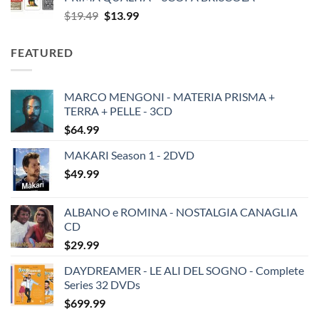
Original
Current
$
19.49
$
13.99
price
price
was:
is:
FEATURED
$19.49.
$13.99.
MARCO MENGONI - MATERIA PRISMA +
TERRA + PELLE - 3CD
$
64.99
MAKARI Season 1 - 2DVD
$
49.99
ALBANO e ROMINA - NOSTALGIA CANAGLIA
CD
$
29.99
DAYDREAMER - LE ALI DEL SOGNO - Complete
Series 32 DVDs
$
699.99