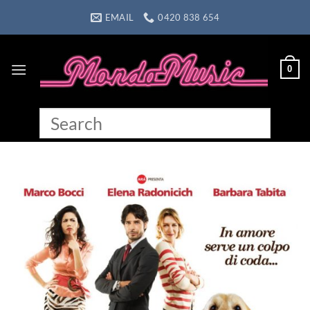
Skip
EMAIL
0420 838 654
to
content
0