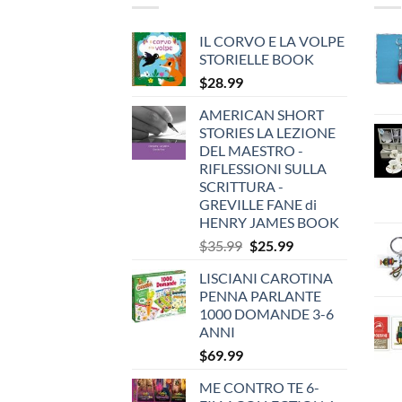
IL CORVO E LA VOLPE
STORIELLE BOOK
$
28.99
AMERICAN SHORT
STORIES LA LEZIONE
DEL MAESTRO -
RIFLESSIONI SULLA
SCRITTURA -
GREVILLE FANE di
HENRY JAMES BOOK
Original
Current
$
35.99
$
25.99
price
price
LISCIANI CAROTINA
was:
is:
PENNA PARLANTE
$35.99.
$25.99.
1000 DOMANDE 3-6
ANNI
$
69.99
ME CONTRO TE 6-