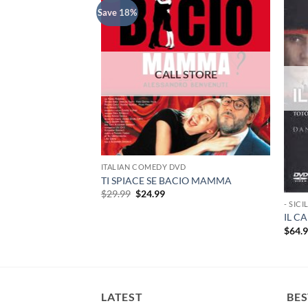
Save 18%
D
ITALIAN COMEDY DVD
A NEW YORK –
TI SPIACE SE BACIO MAMMA
Original
Current
$
29.99
$
24.99
price
price
rent
- SICI
was:
is:
e
IL CA
$29.99.
$24.99.
$
64.
99.
LATEST
BES