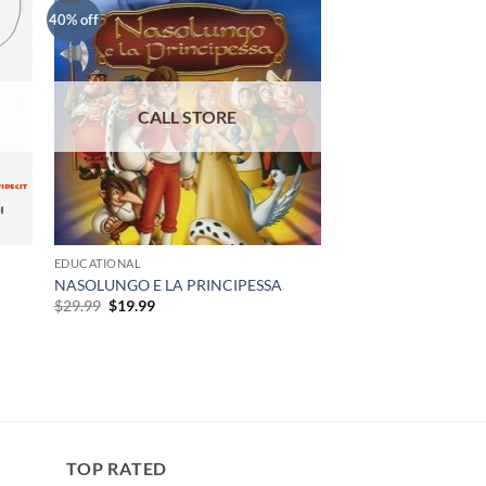
40% off
EDUCATIONAL
NASOLUNGO E LA PRINCIPESSA
Original
Current
$
29.99
$
19.99
price
price
was:
is:
$29.99.
$19.99.
TOP RATED