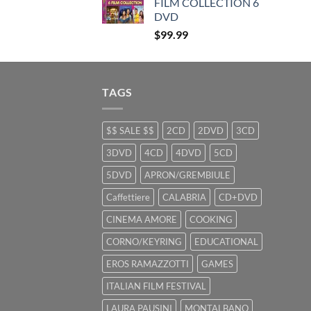
FILM COLLECTION 6
DVD
$
99.99
TAGS
$$ SALE $$
2CD
2DVD
3CD
3DVD
4CD
4DVD
5CD
5DVD
APRON/GREMBIULE
Caffettiere
CALABRIA
CD+DVD
CINEMA AMORE
COOKING
CORNO/KEYRING
EDUCATIONAL
EROS RAMAZZOTTI
GAMES
ITALIAN FILM FESTIVAL
LAURA PAUSINI
MONTALBANO