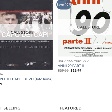
Save 40%
ITALIAN COMEDY DVD
ANNI 90 PART II
Original
Current
$
29.99
$
19.99
price
price
LIA
was:
is:
PO DEI CAPI – 3DVD (Toto Riina’)
$29.99.
$19.99.
99
T SELLING
FEATURED