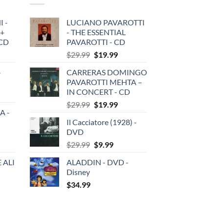
 -
LUCIANO PAVAROTTI
 +
- THE ESSENTIAL
3CD
PAVAROTTI - CD
Original
Current
$
29.99
$
19.99
price
price
-
CARRERAS DOMINGO
was:
is:
PAVAROTTI MEHTA –
$29.99.
$19.99.
IN CONCERT - CD
Original
Current
$
29.99
$
19.99
A -
price
price
Il Cacciatore (1928) -
was:
is:
DVD
$29.99.
$19.99.
Original
Current
$
29.99
$
9.99
price
price
 ALI
ALADDIN - DVD -
was:
is:
Disney
$29.99.
$9.99.
$
34.99