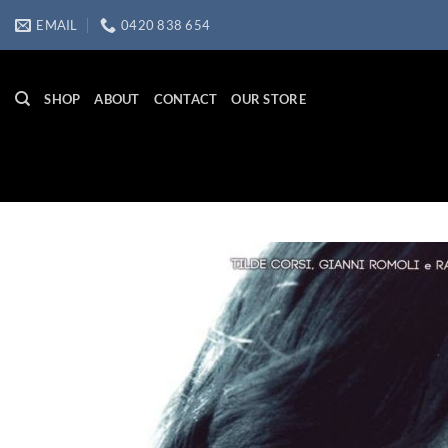
Skip
EMAIL
0420 838 654
to
content
SHOP
ABOUT
CONTACT
OUR STORE