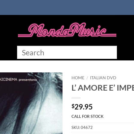
HOME
/
ITALIAN DVD
L’ AMORE E’ IM
29.95
$
CALL FOR STOCK
SKU:
04672