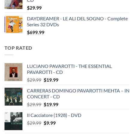
$
29.99
DAYDREAMER - LE ALI DEL SOGNO - Complete
Series 32 DVDs
$
699.99
TOP RATED
LUCIANO PAVAROTTI - THE ESSENTIAL
PAVAROTTI - CD
Original
Current
$
29.99
$
19.99
price
price
CARRERAS DOMINGO PAVAROTTI MEHTA – IN
was:
is:
CONCERT - CD
$29.99.
$19.99.
Original
Current
$
29.99
$
19.99
price
price
Il Cacciatore (1928) - DVD
was:
is:
Original
Current
$
29.99
$29.99.
$
9.99
$19.99.
price
price