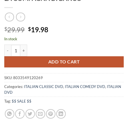
Original
Current
29.99
19.98
$
$
price
price
In stock
was:
is:
LA COMPAGNA DI BANCO quantity
$29.99.
$19.98.
ADD TO CART
SKU:
8033549120269
Categories:
ITALIAN CLASSIC DVD
,
ITALIAN COMEDY DVD
,
ITALIAN
DVD
Tag:
$$ SALE $$