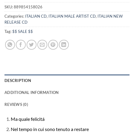
was:
is:
$34.99.
$24.99.
SKU:
889854158026
Categories:
ITALIAN CD
,
ITALIAN MALE ARTIST CD
,
ITALIAN NEW
RELEASE CD
Tag:
$$ SALE $$
DESCRIPTION
ADDITIONAL INFORMATION
REVIEWS (0)
Ma quale felicitá
Nel tempo in cui sono tenuto a restare