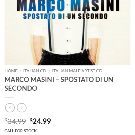
HOME
/
ITALIAN CD
/
ITALIAN MALE ARTIST CD
MARCO MASINI – SPOSTATO DI UN
SECONDO
Original
Current
34.99
24.99
$
$
price
price
CALL FOR STOCK