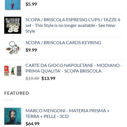
$
5.99
SCOPA / BRISCOLA ESPRESSO CUPS / TAZZE 6
set - This Style is no longer available - See New
Style
SCOPA / BRISCOLA CARDS KEYRING
$
9.99
CARTE DA GIOCO NAPOLETANE - MODIANO -
PRIMA QUALITA' - SCOPA BRISCOLA
Original
Current
$
19.49
$
13.99
price
price
was:
is:
FEATURED
$19.49.
$13.99.
MARCO MENGONI - MATERIA PRISMA +
TERRA + PELLE - 3CD
$
64.99