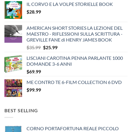
IL CORVO E LA VOLPE STORIELLE BOOK
$
28.99
AMERICAN SHORT STORIES LA LEZIONE DEL
MAESTRO - RIFLESSIONI SULLA SCRITTURA -
GREVILLE FANE di HENRY JAMES BOOK
Original
Current
$
35.99
$
25.99
price
price
LISCIANI CAROTINA PENNA PARLANTE 1000
was:
is:
DOMANDE 3-6 ANNI
$35.99.
$25.99.
$
69.99
ME CONTRO TE 6-FILM COLLECTION 6 DVD
$
99.99
BEST SELLING
CORNO PORTAFORTUNA REALE PICCOLO