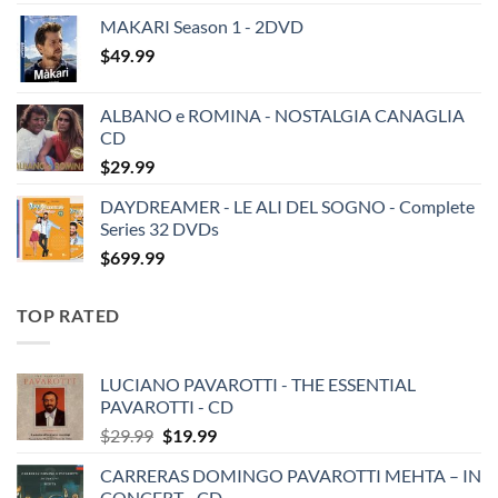
MAKARI Season 1 - 2DVD
$
49.99
ALBANO e ROMINA - NOSTALGIA CANAGLIA
CD
$
29.99
DAYDREAMER - LE ALI DEL SOGNO - Complete
Series 32 DVDs
$
699.99
TOP RATED
LUCIANO PAVAROTTI - THE ESSENTIAL
PAVAROTTI - CD
Original
Current
$
29.99
$
19.99
price
price
CARRERAS DOMINGO PAVAROTTI MEHTA – IN
was:
is:
CONCERT - CD