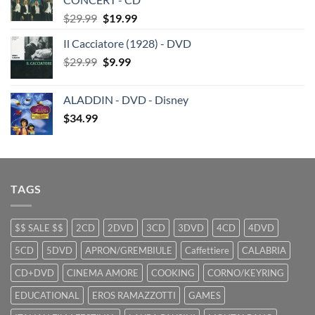
$29.99.
$19.99.
Original
Current
$
29.99
$
19.99
price
price
Il Cacciatore (1928) - DVD
was:
is:
Original
Current
$
29.99
$29.99.
$
9.99
$19.99.
price
price
was:
is:
ALADDIN - DVD - Disney
$29.99.
$9.99.
$
34.99
TAGS
$$ SALE $$
2CD
2DVD
3CD
3DVD
4CD
4DVD
5CD
5DVD
APRON/GREMBIULE
Caffettiere
CALABRIA
CD+DVD
CINEMA AMORE
COOKING
CORNO/KEYRING
EDUCATIONAL
EROS RAMAZZOTTI
GAMES