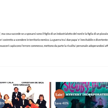
, ma cosa succede se a sposarsi sono il figlio di un industrialotto del nord e la figlia di un pizza
e’ costretto a scendere in territorio nemico. La guerra tra i due papa’ e’ inevitabile e divertente.
uoceri capiscono l’errore commesso, mettono da parte la rivalita’ personale adoperandosi affinch
Sale!
40%
Save 40%