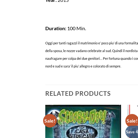
Duration:
100 Min.
Oggi per tanti ragazzi il matrimonio e’ poco piu’ di una formalita’
della sposa, le nozze vadano celebrate al sud. Quindi il nordista 
naufragare per colpa dei due genitori… Per fortuna quando i cons
nord e sud e sara’ il piu’ allegro e colorato di sempre.
RELATED PRODUCTS
Sale!
Sale!
Save 