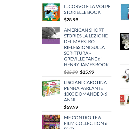
IL CORVO E LA VOLPE
STORIELLE BOOK
$
28.99
AMERICAN SHORT
STORIES LA LEZIONE
DEL MAESTRO -
RIFLESSIONI SULLA
SCRITTURA -
GREVILLE FANE di
HENRY JAMES BOOK
Original
Current
$
35.99
$
25.99
price
price
LISCIANI CAROTINA
was:
is:
PENNA PARLANTE
$35.99.
$25.99.
1000 DOMANDE 3-6
ANNI
$
69.99
ME CONTRO TE 6-
FILM COLLECTION 6
DVD