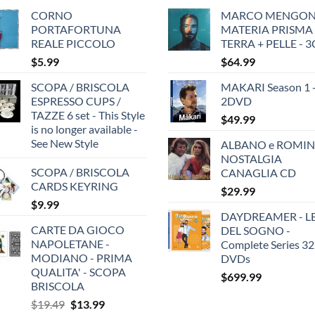
CORNO
MARCO MENGONI
PORTAFORTUNA
MATERIA PRISMA
REALE PICCOLO
TERRA + PELLE - 
$
5.99
$
64.99
SCOPA / BRISCOLA
MAKARI Season 1 
ESPRESSO CUPS /
2DVD
TAZZE 6 set - This Style
$
49.99
is no longer available -
See New Style
ALBANO e ROMIN
NOSTALGIA
SCOPA / BRISCOLA
CANAGLIA CD
CARDS KEYRING
$
29.99
$
9.99
DAYDREAMER - LE
CARTE DA GIOCO
DEL SOGNO -
NAPOLETANE -
Complete Series 32
MODIANO - PRIMA
DVDs
QUALITA' - SCOPA
$
699.99
BRISCOLA
Original
Current
$
19.49
$
13.99