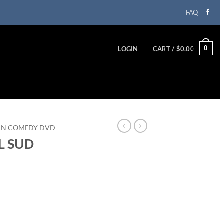
FAQ
0
LOGIN
CART /
$
0.00
IAN COMEDY DVD
L SUD