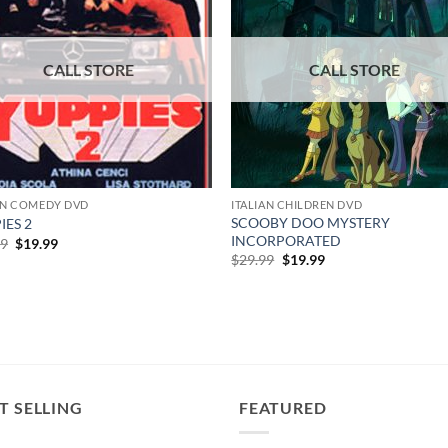
AN COMEDY DVD
ITALIAN CHILDREN DVD
SCOOBY DOO MYSTERY
IES 2
INCORPORATED
Original
Current
99
$
19.99
price
price
Original
Current
$
29.99
$
19.99
was:
is:
price
price
$29.99.
$19.99.
was:
is:
$29.99.
$19.99.
T SELLING
FEATURED