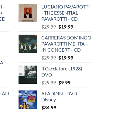
 -
LUCIANO PAVAROTTI
 +
- THE ESSENTIAL
3CD
PAVAROTTI - CD
Original
Current
$
29.99
$
19.99
price
price
-
CARRERAS DOMINGO
was:
is:
PAVAROTTI MEHTA –
$29.99.
$19.99.
IN CONCERT - CD
Original
Current
$
29.99
$
19.99
A -
price
price
Il Cacciatore (1928) -
was:
is:
DVD
$29.99.
$19.99.
Original
Current
$
29.99
$
9.99
price
price
 ALI
ALADDIN - DVD -
was:
is:
Disney
$29.99.
$9.99.
$
34.99