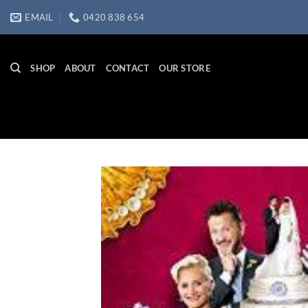
Skip
EMAIL
0420 838 654
to
content
SHOP
ABOUT
CONTACT
OUR STORE