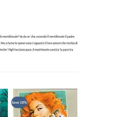
iolo meridionale? Va da se’ che, essendo il meridionale il padre
 Ma a farne le spese sono i ragazzi e il loro amore che rischia di
e’ i figli facciano pace. Il matrimonio sancira’ la pace tra
Save 18%