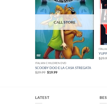
D
ITALI
YUPP
rent
$
29.
e
ITALIAN CHILDREN DVD
SCOOBY DOO E LA CASA STREGATA
99.
Original
Current
$
29.99
$
19.99
price
price
was:
is:
$29.99.
$19.99.
LATEST
BES