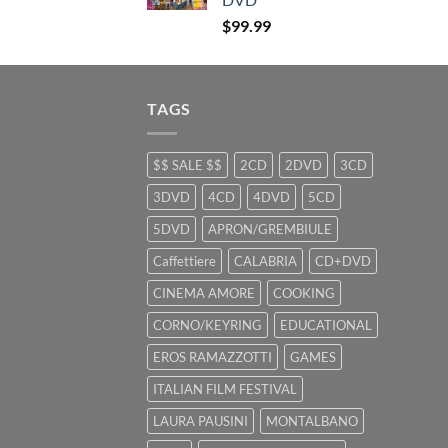
$
99.99
TAGS
$$ SALE $$
2CD
2DVD
3CD
3DVD
4CD
4DVD
5CD
5DVD
APRON/GREMBIULE
Caffettiere
CALABRIA
CD+DVD
CINEMA AMORE
COOKING
CORNO/KEYRING
EDUCATIONAL
EROS RAMAZZOTTI
GAMES
ITALIAN FILM FESTIVAL
LAURA PAUSINI
MONTALBANO