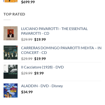
$
699.99
TOP RATED
LUCIANO PAVAROTTI - THE ESSENTIAL
PAVAROTTI - CD
Original
Current
$
29.99
$
19.99
price
price
CARRERAS DOMINGO PAVAROTTI MEHTA – IN
was:
is:
CONCERT - CD
$29.99.
$19.99.
Original
Current
$
29.99
$
19.99
price
price
Il Cacciatore (1928) - DVD
was:
is:
Original
Current
$
29.99
$29.99.
$
9.99
$19.99.
price
price
was:
is:
ALADDIN - DVD - Disney
$29.99.
$9.99.
$
34.99