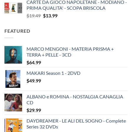
CARTE DA GIOCO NAPOLETANE - MODIANO -
PRIMA QUALITA' - SCOPA BRISCOLA
Original
Current
$
19.49
$
13.99
price
price
was:
is:
FEATURED
$19.49.
$13.99.
MARCO MENGONI - MATERIA PRISMA +
TERRA + PELLE - 3CD
$
64.99
MAKARI Season 1 - 2DVD
$
49.99
ALBANO e ROMINA - NOSTALGIA CANAGLIA
CD
$
29.99
DAYDREAMER - LE ALI DEL SOGNO - Complete
Series 32 DVDs