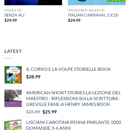
ITALIAN CD
ITALIAN BEST SELLER CD
SENZA ALI
ITALIAN CARNAVAL 1 (CD)
$
29.99
$
24.99
LATEST
IL CORVO E LA VOLPE STORIELLE BOOK
$
28.99
AMERICAN SHORT STORIES LA LEZIONE DEL
MAESTRO - RIFLESSIONI SULLA SCRITTURA -
GREVILLE FANE di HENRY JAMES BOOK
Original
Current
$
35.99
$
25.99
price
price
LISCIANI CAROTINA PENNA PARLANTE 1000
was:
is:
DOMANDE 3-6 ANNI
$35.99.
$25.99.