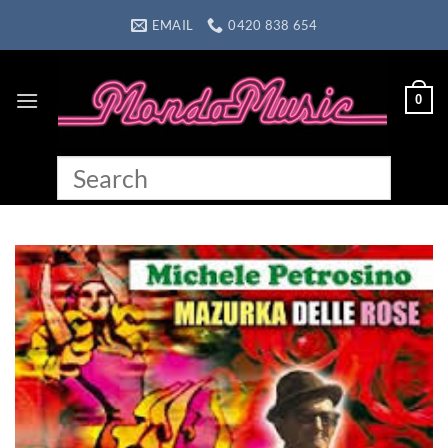
Skip
EMAIL
0420 838 654
to
content
0