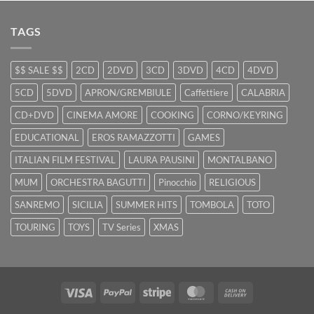
TAGS
$$ SALE $$
2CD
2DVD
3CD
3DVD
4CD
4DVD
5CD
5DVD
APRON/GREMBIULE
Caffettiere
CALABRIA
CD+DVD
CINEMA AMORE
COOKING
CORNO/KEYRING
EDUCATIONAL
EROS RAMAZZOTTI
GAMES
ITALIAN FILM FESTIVAL
LAURA PAUSINI
MONTALBANO
MUM
ORCHESTRA BAGUTTI
Pinocchio
RELIGIOUS
SANREMO
SICILIA
SUMMER HITS
TOMBOLA
TOTO
TOURING
TOYS
TV Series
XMAS
Visa
PayPal
Stripe
MasterCard
Cash
On