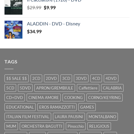
was:
is:
Original
Current
$
29.99
$29.99.
$
9.99
$19.99.
price
price
was:
is:
ALADDIN - DVD - Disney
$29.99.
$9.99.
$
34.99
TAGS
$$ SALE $$
2CD
2DVD
3CD
3DVD
4CD
4DVD
5CD
5DVD
APRON/GREMBIULE
Caffettiere
CALABRIA
CD+DVD
CINEMA AMORE
COOKING
CORNO/KEYRING
EDUCATIONAL
EROS RAMAZZOTTI
GAMES
ITALIAN FILM FESTIVAL
LAURA PAUSINI
MONTALBANO
MUM
ORCHESTRA BAGUTTI
Pinocchio
RELIGIOUS