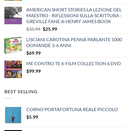
AMERICAN SHORT STORIES LA LEZIONE DEL
MAESTRO - RIFLESSIONI SULLA SCRITTURA -
GREVILLE FANE di HENRY JAMES BOOK
Original
Current
$
35.99
$
25.99
price
price
LISCIANI CAROTINA PENNA PARLANTE 1000
was:
is:
DOMANDE 3-6 ANNI
$35.99.
$25.99.
$
69.99
ME CONTRO TE 6-FILM COLLECTION 6 DVD
$
99.99
BEST SELLING
CORNO PORTAFORTUNA REALE PICCOLO
$
5.99