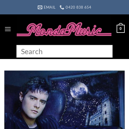
Skip
EMAIL
0420 838 654
to
content
0