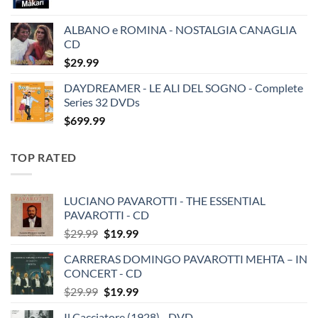
ALBANO e ROMINA - NOSTALGIA CANAGLIA
CD
$
29.99
DAYDREAMER - LE ALI DEL SOGNO - Complete
Series 32 DVDs
$
699.99
TOP RATED
LUCIANO PAVAROTTI - THE ESSENTIAL
PAVAROTTI - CD
Original
Current
$
29.99
$
19.99
price
price
CARRERAS DOMINGO PAVAROTTI MEHTA – IN
was:
is:
CONCERT - CD
$29.99.
$19.99.
Original
Current
$
29.99
$
19.99
price
price
Il Cacciatore (1928) - DVD