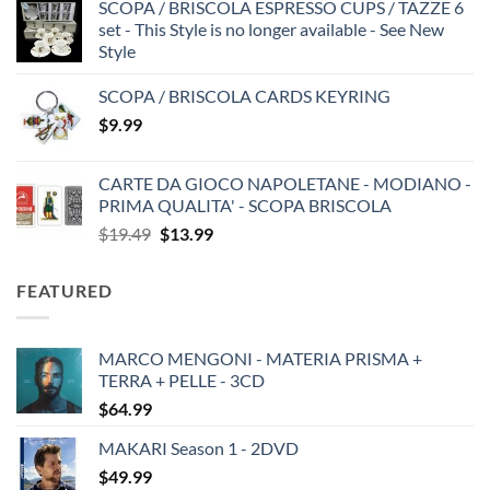
SCOPA / BRISCOLA ESPRESSO CUPS / TAZZE 6
set - This Style is no longer available - See New
Style
SCOPA / BRISCOLA CARDS KEYRING
$
9.99
CARTE DA GIOCO NAPOLETANE - MODIANO -
PRIMA QUALITA' - SCOPA BRISCOLA
Original
Current
$
19.49
$
13.99
price
price
was:
is:
FEATURED
$19.49.
$13.99.
MARCO MENGONI - MATERIA PRISMA +
TERRA + PELLE - 3CD
$
64.99
MAKARI Season 1 - 2DVD
$
49.99