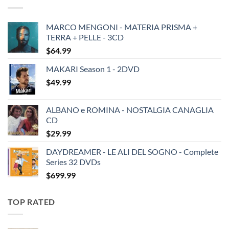
$19.49.
$13.99.
MARCO MENGONI - MATERIA PRISMA +
TERRA + PELLE - 3CD
$
64.99
MAKARI Season 1 - 2DVD
$
49.99
ALBANO e ROMINA - NOSTALGIA CANAGLIA
CD
$
29.99
DAYDREAMER - LE ALI DEL SOGNO - Complete
Series 32 DVDs
$
699.99
TOP RATED