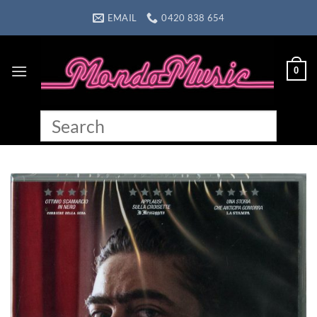
Skip
EMAIL
0420 838 654
to
content
0