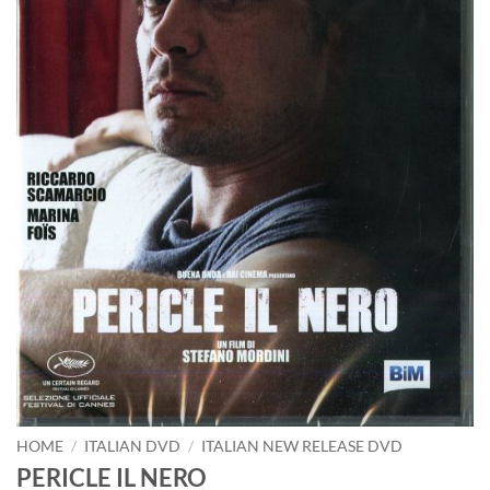
HOME
/
ITALIAN DVD
/
ITALIAN NEW RELEASE DVD
PERICLE IL NERO