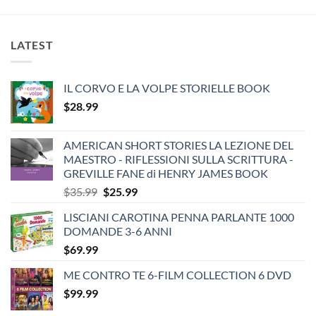
$29.99.
$19.99.
$29.99.
$24.99.
LATEST
IL CORVO E LA VOLPE STORIELLE BOOK
$
28.99
AMERICAN SHORT STORIES LA LEZIONE DEL
MAESTRO - RIFLESSIONI SULLA SCRITTURA -
GREVILLE FANE di HENRY JAMES BOOK
Original
Current
$
35.99
$
25.99
price
price
LISCIANI CAROTINA PENNA PARLANTE 1000
was:
is:
DOMANDE 3-6 ANNI
$35.99.
$25.99.
$
69.99
ME CONTRO TE 6-FILM COLLECTION 6 DVD
$
99.99