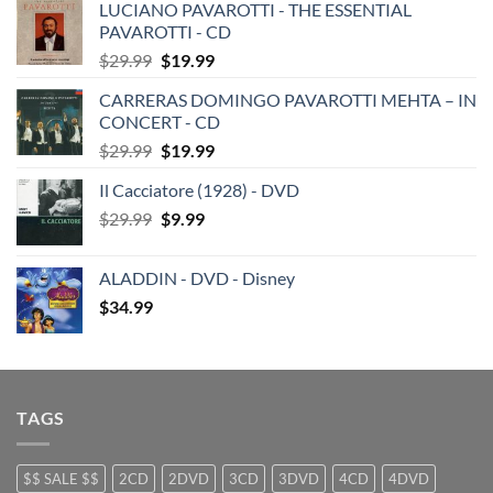
LUCIANO PAVAROTTI - THE ESSENTIAL
PAVAROTTI - CD
Original
Current
$
29.99
$
19.99
price
price
CARRERAS DOMINGO PAVAROTTI MEHTA – IN
was:
is:
CONCERT - CD
$29.99.
$19.99.
Original
Current
$
29.99
$
19.99
price
price
Il Cacciatore (1928) - DVD
was:
is:
Original
Current
$
29.99
$29.99.
$
9.99
$19.99.
price
price
was:
is:
ALADDIN - DVD - Disney
$29.99.
$9.99.
$
34.99
TAGS
$$ SALE $$
2CD
2DVD
3CD
3DVD
4CD
4DVD