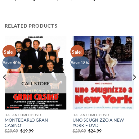
RELATED PRODUCTS
Sale!
Sale!
Save 40%
Save 18%
ITALIAN COMEDY DVD
ITALIAN COMEDY DVD
MONTECARLO GRAN
UNO SCUGNIZZO A NEW
CASINO`
YORK – DVD
Original
Current
Original
Current
$
29.99
$
19.99
$
29.99
$
24.99
price
price
price
price
was:
is:
was:
is: