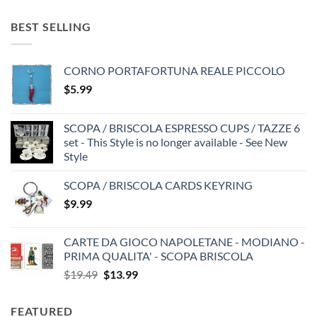
BEST SELLING
CORNO PORTAFORTUNA REALE PICCOLO
$
5.99
SCOPA / BRISCOLA ESPRESSO CUPS / TAZZE 6
set - This Style is no longer available - See New
Style
SCOPA / BRISCOLA CARDS KEYRING
$
9.99
CARTE DA GIOCO NAPOLETANE - MODIANO -
PRIMA QUALITA' - SCOPA BRISCOLA
Original
Current
$
19.49
$
13.99
price
price
was:
is:
FEATURED