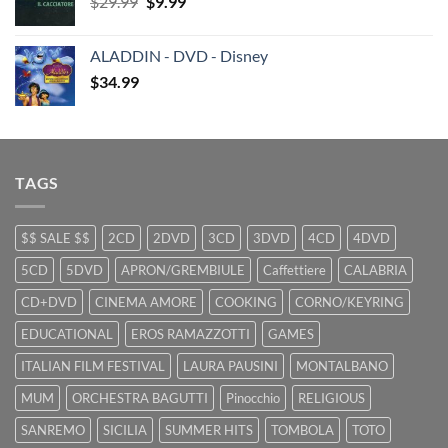
Original
Current
$
29.99
$29.99.
$
9.99
$19.99.
price
price
was:
is:
ALADDIN - DVD - Disney
$29.99.
$9.99.
$
34.99
TAGS
$$ SALE $$
2CD
2DVD
3CD
3DVD
4CD
4DVD
5CD
5DVD
APRON/GREMBIULE
Caffettiere
CALABRIA
CD+DVD
CINEMA AMORE
COOKING
CORNO/KEYRING
EDUCATIONAL
EROS RAMAZZOTTI
GAMES
ITALIAN FILM FESTIVAL
LAURA PAUSINI
MONTALBANO
MUM
ORCHESTRA BAGUTTI
Pinocchio
RELIGIOUS
SANREMO
SICILIA
SUMMER HITS
TOMBOLA
TOTO