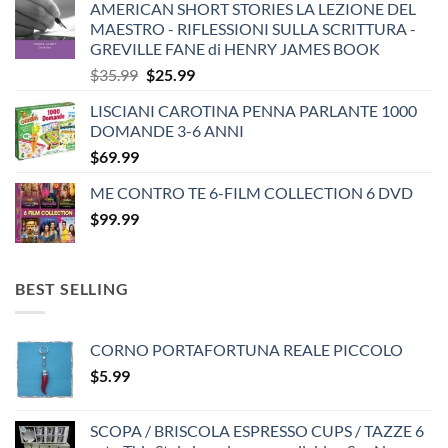
AMERICAN SHORT STORIES LA LEZIONE DEL
MAESTRO - RIFLESSIONI SULLA SCRITTURA -
GREVILLE FANE di HENRY JAMES BOOK
Original
Current
$
35.99
$
25.99
price
price
LISCIANI CAROTINA PENNA PARLANTE 1000
was:
is:
DOMANDE 3-6 ANNI
$35.99.
$25.99.
$
69.99
ME CONTRO TE 6-FILM COLLECTION 6 DVD
$
99.99
BEST SELLING
CORNO PORTAFORTUNA REALE PICCOLO
$
5.99
SCOPA / BRISCOLA ESPRESSO CUPS / TAZZE 6