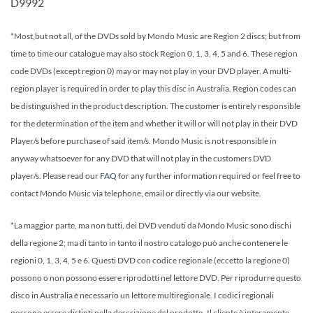
D9992
*Most,but not all, of the DVDs sold by Mondo Music are Region 2 discs; but from
time to time our catalogue may also stock Region 0, 1, 3, 4, 5 and 6. These region
code DVDs (except region 0) may or may not play in your DVD player. A multi-
region player is required in order to play this disc in Australia. Region codes can
be distinguished in the product description. The customer is entirely responsible
for the determination of the item and whether it will or will not play in their DVD
Player/s before purchase of said item/s. Mondo Music is not responsible in
anyway whatsoever for any DVD that will not play in the customers DVD
player/s. Please read our
FAQ
for any further information required or feel free to
contact Mondo Music via telephone, email or directly via our website.
*La maggior parte, ma non tutti, dei DVD venduti da Mondo Music sono dischi
della regione 2; ma di tanto in tanto il nostro catalogo può anche contenere le
regioni 0, 1, 3, 4, 5 e 6. Questi DVD con codice regionale (eccetto la regione 0)
possono o non possono essere riprodotti nel lettore DVD. Per riprodurre questo
disco in Australia è necessario un lettore multiregionale. I codici regionali
possono essere distinti nella descrizione del prodotto. Il cliente è interamente