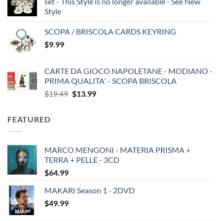
set - This Style is no longer available - See New
Style
SCOPA / BRISCOLA CARDS KEYRING
$
9.99
CARTE DA GIOCO NAPOLETANE - MODIANO -
PRIMA QUALITA' - SCOPA BRISCOLA
Original
Current
$
19.49
$
13.99
price
price
was:
is:
FEATURED
$19.49.
$13.99.
MARCO MENGONI - MATERIA PRISMA +
TERRA + PELLE - 3CD
$
64.99
MAKARI Season 1 - 2DVD
$
49.99