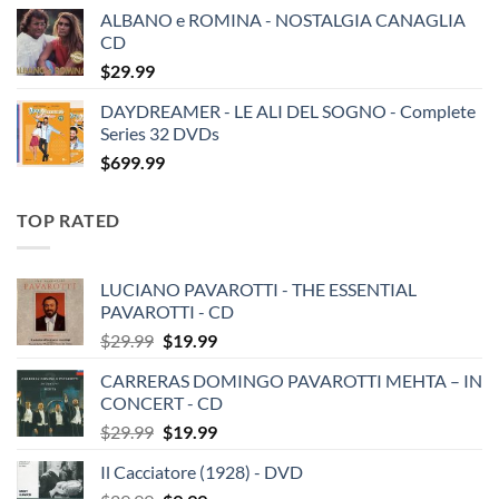
ALBANO e ROMINA - NOSTALGIA CANAGLIA
CD
$
29.99
DAYDREAMER - LE ALI DEL SOGNO - Complete
Series 32 DVDs
$
699.99
TOP RATED
LUCIANO PAVAROTTI - THE ESSENTIAL
PAVAROTTI - CD
Original
Current
$
29.99
$
19.99
price
price
CARRERAS DOMINGO PAVAROTTI MEHTA – IN
was:
is:
CONCERT - CD
$29.99.
$19.99.
Original
Current
$
29.99
$
19.99
price
price
Il Cacciatore (1928) - DVD
was:
is: