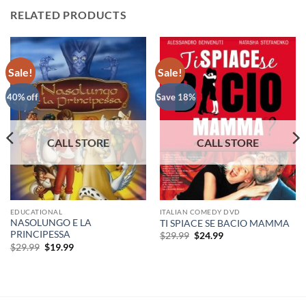
RELATED PRODUCTS
Sale!
Sale!
40% off
Save 18%
EDUCATIONAL
ITALIAN COMEDY DVD
NASOLUNGO E LA
TI SPIACE SE BACIO MAMMA
PRINCIPESSA
Original
Current
$
29.99
$
24.99
price
price
Original
Current
$
29.99
$
19.99
was:
is:
price
price
$29.99.
$24.99.
was:
is:
$29.99.
$19.99.