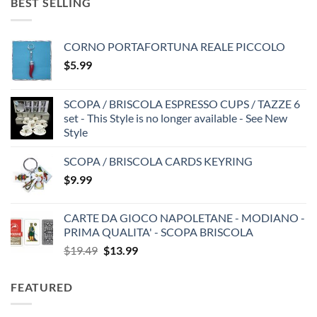
BEST SELLING
CORNO PORTAFORTUNA REALE PICCOLO
$
5.99
SCOPA / BRISCOLA ESPRESSO CUPS / TAZZE 6
set - This Style is no longer available - See New
Style
SCOPA / BRISCOLA CARDS KEYRING
$
9.99
CARTE DA GIOCO NAPOLETANE - MODIANO -
PRIMA QUALITA' - SCOPA BRISCOLA
Original
Current
$
19.49
$
13.99
price
price
was:
is:
FEATURED
$19.49.
$13.99.