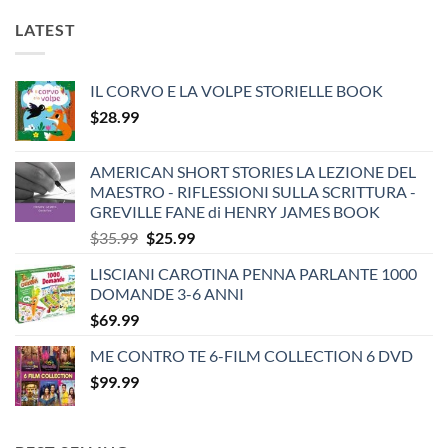
LATEST
IL CORVO E LA VOLPE STORIELLE BOOK
$
28.99
AMERICAN SHORT STORIES LA LEZIONE DEL
MAESTRO - RIFLESSIONI SULLA SCRITTURA -
GREVILLE FANE di HENRY JAMES BOOK
Original
Current
$
35.99
$
25.99
price
price
LISCIANI CAROTINA PENNA PARLANTE 1000
was:
is:
DOMANDE 3-6 ANNI
$35.99.
$25.99.
$
69.99
ME CONTRO TE 6-FILM COLLECTION 6 DVD
$
99.99