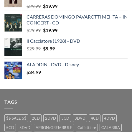
Original
Current
$
29.99
$
19.99
price
price
CARRERAS DOMINGO PAVAROTTI MEHTA – IN
was:
is:
CONCERT - CD
$29.99.
$19.99.
Original
Current
$
29.99
$
19.99
price
price
Il Cacciatore (1928) - DVD
was:
is:
Original
Current
$
29.99
$29.99.
$
9.99
$19.99.
price
price
was:
is:
ALADDIN - DVD - Disney
$29.99.
$9.99.
$
34.99
TAGS
$$ SALE $$
2CD
2DVD
3CD
3DVD
4CD
4DVD
5CD
5DVD
APRON/GREMBIULE
Caffettiere
CALABRIA