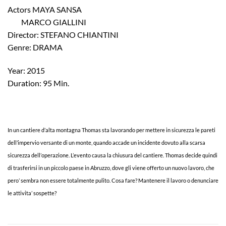
Actors MAYA SANSA
MARCO GIALLINI
Director: STEFANO CHIANTINI
Genre: DRAMA
Year: 2015
Duration: 95 Min.
In un cantiere d’alta montagna Thomas sta lavorando per mettere in sicurezza le pareti
dell’impervio versante di un monte, quando accade un incidente dovuto alla scarsa
sicurezza dell’operazione. L’evento causa la chiusura del cantiere. Thomas decide quindi
di trasferirsi in un piccolo paese in Abruzzo, dove gli viene offerto un nuovo lavoro, che
pero’ sembra non essere totalmente pulito. Cosa fare? Mantenere il lavoro o denunciare
le attivita’ sospette?