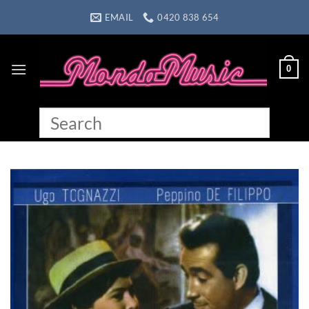
Skip
EMAIL
0420 838 654
to
content
0