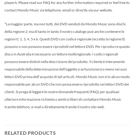
player/s. Please read our
FAQ
for any further information required or feel free to
contact Mondo Music via telephone, email or directly via our website.
*La maggior parte, ma non tutti, dei DVD venduti da Mondo Music sono dischi
della regione 2; ma di tanto in tanto il nostro catalogo può anche contenere le
regioni 0, 1, 3, 4, 5 e 6. Questi DVD con codice regionale (eccetto la regione 0)
possono o non possono essere riprodotti nel lettore DVD. Per riprodurre questo
disco in Australia è necessario un lettore multiregionale. I codici regionali
possono essere distinti nella descrizione del prodotto. Il cliente è interamente
responsabile della determinazione dell’oggetto e se funzionerà o meno nei suoi
lettori DVD prima dell’acquisto di tali articoli. Mondo Music non è in alcun modo
responsabile per alcun DVD che non possa essere riprodotto nei lettori DVD dei
clienti. Si prega di leggere le nostre domande frequenti
(FAQ)
per qualsiasi
ulteriore informazione richiesta o sentirsi liberi di contattare Mondo Music
tramite telefono, e-mail o direttamente tramite il nostro sito web.
RELATED PRODUCTS