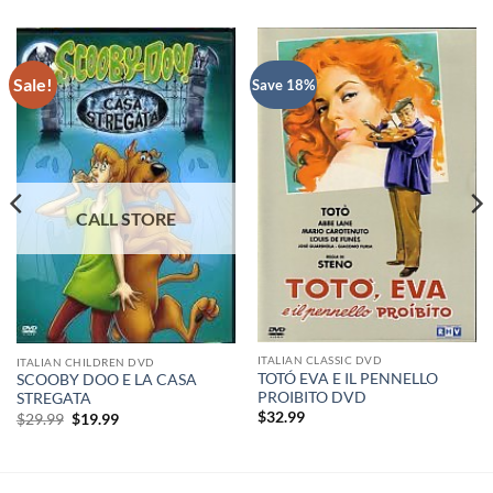
Sale!
Save 18%
ITALIAN CLASSIC DVD
ITALIAN CHILDREN DVD
TOTÓ EVA E IL PENNELLO
SCOOBY DOO E LA CASA
PROIBITO DVD
STREGATA
$
32.99
Original
Current
$
29.99
$
19.99
price
price
was:
is:
$29.99.
$19.99.