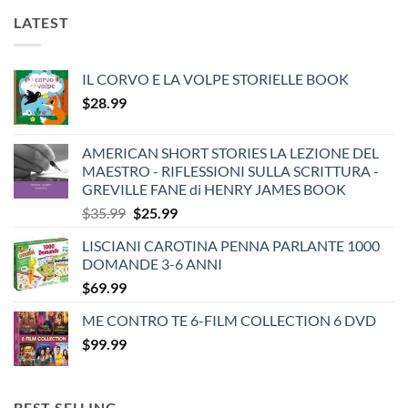
LATEST
IL CORVO E LA VOLPE STORIELLE BOOK
$
28.99
AMERICAN SHORT STORIES LA LEZIONE DEL
MAESTRO - RIFLESSIONI SULLA SCRITTURA -
GREVILLE FANE di HENRY JAMES BOOK
Original
Current
$
35.99
$
25.99
price
price
LISCIANI CAROTINA PENNA PARLANTE 1000
was:
is:
DOMANDE 3-6 ANNI
$35.99.
$25.99.
$
69.99
ME CONTRO TE 6-FILM COLLECTION 6 DVD
$
99.99
BEST SELLING