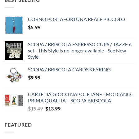
CORNO PORTAFORTUNA REALE PICCOLO
$
5.99
SCOPA / BRISCOLA ESPRESSO CUPS / TAZZE 6
set - This Style is no longer available - See New
Style
SCOPA / BRISCOLA CARDS KEYRING
$
9.99
CARTE DA GIOCO NAPOLETANE - MODIANO -
PRIMA QUALITA' - SCOPA BRISCOLA
Original
Current
$
19.49
$
13.99
price
price
was:
is:
FEATURED
$19.49.
$13.99.