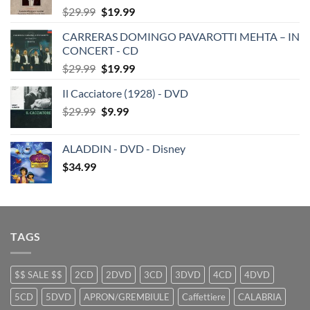
Original
Current
$
29.99
$
19.99
price
price
CARRERAS DOMINGO PAVAROTTI MEHTA – IN
was:
is:
CONCERT - CD
$29.99.
$19.99.
Original
Current
$
29.99
$
19.99
price
price
Il Cacciatore (1928) - DVD
was:
is:
Original
Current
$
29.99
$29.99.
$
9.99
$19.99.
price
price
was:
is:
ALADDIN - DVD - Disney
$29.99.
$9.99.
$
34.99
TAGS
$$ SALE $$
2CD
2DVD
3CD
3DVD
4CD
4DVD
5CD
5DVD
APRON/GREMBIULE
Caffettiere
CALABRIA