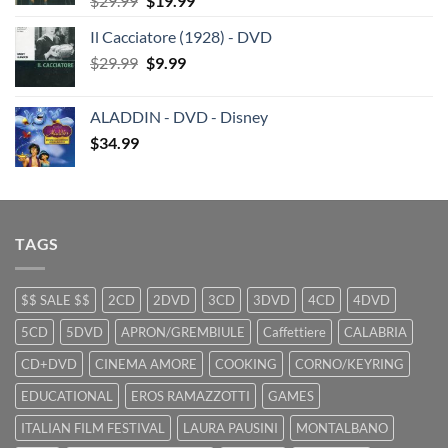
$
29.99
$
19.99
price
price
Il Cacciatore (1928) - DVD
was:
is:
Original
Current
$
29.99
$29.99.
$
9.99
$19.99.
price
price
was:
is:
ALADDIN - DVD - Disney
$29.99.
$9.99.
$
34.99
TAGS
$$ SALE $$
2CD
2DVD
3CD
3DVD
4CD
4DVD
5CD
5DVD
APRON/GREMBIULE
Caffettiere
CALABRIA
CD+DVD
CINEMA AMORE
COOKING
CORNO/KEYRING
EDUCATIONAL
EROS RAMAZZOTTI
GAMES
ITALIAN FILM FESTIVAL
LAURA PAUSINI
MONTALBANO