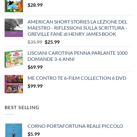
$
28.99
AMERICAN SHORT STORIES LA LEZIONE DEL
MAESTRO - RIFLESSIONI SULLA SCRITTURA -
GREVILLE FANE di HENRY JAMES BOOK
Original
Current
$
35.99
$
25.99
price
price
LISCIANI CAROTINA PENNA PARLANTE 1000
was:
is:
DOMANDE 3-6 ANNI
$35.99.
$25.99.
$
69.99
ME CONTRO TE 6-FILM COLLECTION 6 DVD
$
99.99
BEST SELLING
CORNO PORTAFORTUNA REALE PICCOLO
$
5.99