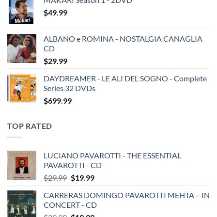
$
49.99
ALBANO e ROMINA - NOSTALGIA CANAGLIA
CD
$
29.99
DAYDREAMER - LE ALI DEL SOGNO - Complete
Series 32 DVDs
$
699.99
TOP RATED
LUCIANO PAVAROTTI - THE ESSENTIAL
PAVAROTTI - CD
Original
Current
$
29.99
$
19.99
price
price
CARRERAS DOMINGO PAVAROTTI MEHTA – IN
was:
is:
CONCERT - CD
$29.99.
$19.99.
Original
Current