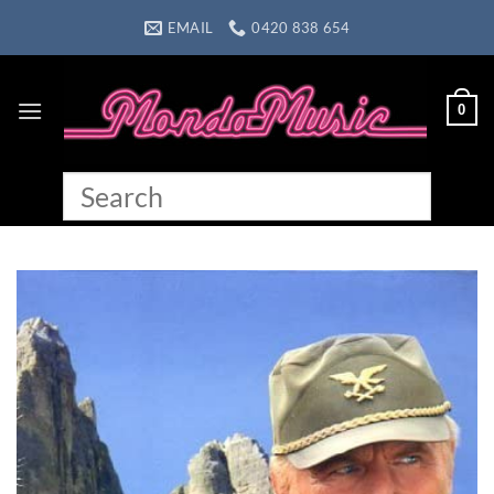
Skip
EMAIL
0420 838 654
to
content
0