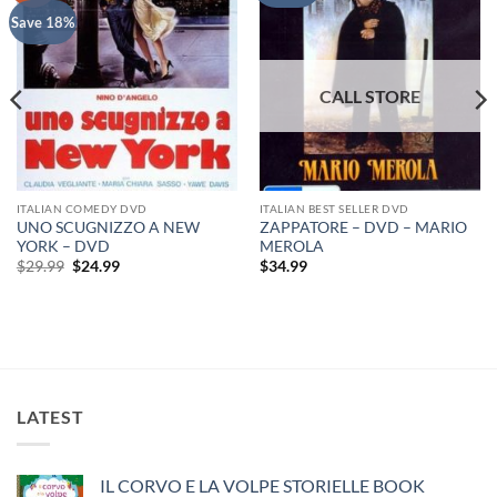
Save 18%
ITALIAN COMEDY DVD
ITALIAN BEST SELLER DVD
UNO SCUGNIZZO A NEW
ZAPPATORE – DVD – MARIO
YORK – DVD
MEROLA
Original
Current
$
29.99
$
24.99
$
34.99
price
price
was:
is:
$29.99.
$24.99.
LATEST
IL CORVO E LA VOLPE STORIELLE BOOK