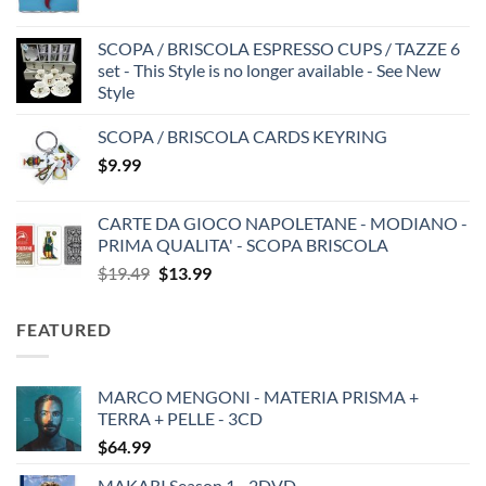
SCOPA / BRISCOLA ESPRESSO CUPS / TAZZE 6
set - This Style is no longer available - See New
Style
SCOPA / BRISCOLA CARDS KEYRING
$
9.99
CARTE DA GIOCO NAPOLETANE - MODIANO -
PRIMA QUALITA' - SCOPA BRISCOLA
Original
Current
$
19.49
$
13.99
price
price
was:
is:
FEATURED
$19.49.
$13.99.
MARCO MENGONI - MATERIA PRISMA +
TERRA + PELLE - 3CD
$
64.99
MAKARI Season 1 - 2DVD