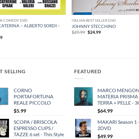
AN COMEDY DVD
ITALIAN BEST SELLER DVD
 CATERINA – ALBERTO SORDI –
JOHNNY STECCHINO
Original
Current
$
29.99
$
24.99
price
price
99
was:
is:
$29.99.
$24.99.
T SELLING
FEATURED
CORNO
MARCO MENGONI
PORTAFORTUNA
MATERIA PRISMA
REALE PICCOLO
TERRA + PELLE - 
$
5.99
$
64.99
SCOPA / BRISCOLA
MAKARI Season 1 
ESPRESSO CUPS /
2DVD
TAZZE 6 set - This Style
$
49.99