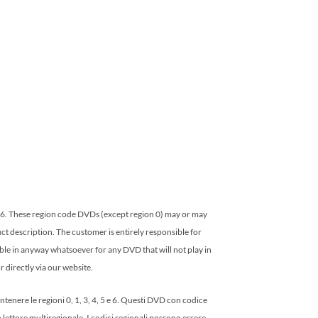
nd 6. These region code DVDs (except region 0) may or may
uct description. The customer is entirely responsible for
ible in anyway whatsoever for any DVD that will not play in
 directly via our website.
tenere le regioni 0, 1, 3, 4, 5 e 6. Questi DVD con codice
lettore multiregionale. I codici regionali possono essere