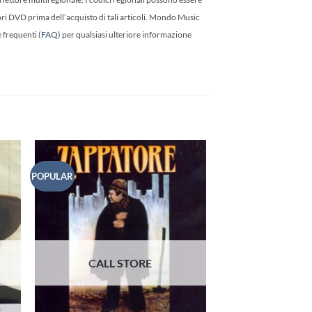
tori DVD prima dell’acquisto di tali articoli. Mondo Music
e frequenti
(FAQ)
per qualsiasi ulteriore informazione
POPULAR