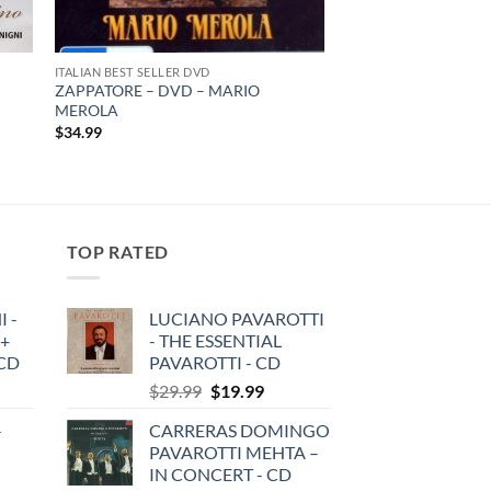
ITALIAN BEST SELLER DVD
ZAPPATORE – DVD – MARIO
MEROLA
$
34.99
TOP RATED
 -
LUCIANO PAVAROTTI
 +
- THE ESSENTIAL
3CD
PAVAROTTI - CD
Original
Current
$
29.99
$
19.99
price
price
-
CARRERAS DOMINGO
was:
is:
PAVAROTTI MEHTA –
$29.99.
$19.99.
IN CONCERT - CD