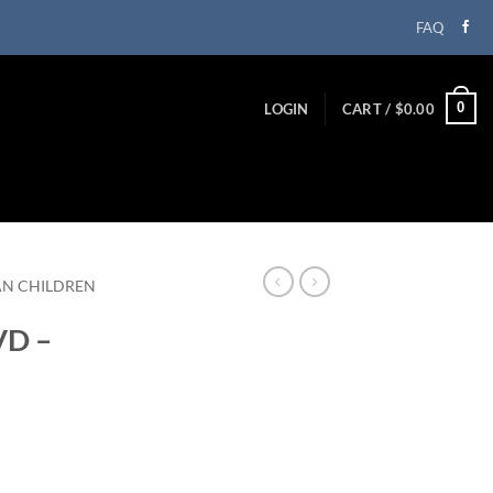
FAQ
0
LOGIN
CART /
$
0.00
AN CHILDREN
VD –