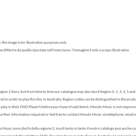
 the image is for illustration purposes only
ifferire da quella riportata nell’inserzione, l’immagine è solo a scopo illustrativo
ion 2 discs; but from time to time our catalogue may also stock Region 0, 1, 3, 4, 5 a
ed in order to play this disc in Australia. Region codes can be distinguished in the prod
ot play in their DVD Player/s before purchase of said item/s. Mondo Music is not respons
further information required or feel free to contact Mondo Music via telephone, email or
Music sono dischi della regione 2; ma di tanto in tanto il nostro catalogo può anche con
re riprodotti nel lettore DVD. Per riprodurre questo disco in Australia è necessario un 