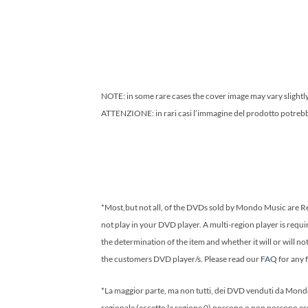
NOTE: in some rare cases the cover image may vary slightly,
ATTENZIONE: in rari casi l’immagine del prodotto potrebbe d
*Most,but not all, of the DVDs sold by Mondo Music are Reg
not play in your DVD player. A multi-region player is requir
the determination of the item and whether it will or will n
the customers DVD player/s. Please read our
FAQ
for any 
*La maggior parte, ma non tutti, dei DVD venduti da Mondo 
regionale (eccetto la regione 0) possono o non possono esse