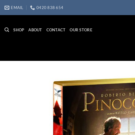
Skip
EMAIL
0420 838 654
to
content
SHOP
ABOUT
CONTACT
OUR STORE