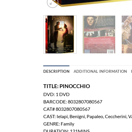
DESCRIPTION
ADDITIONAL INFORMATION
TITLE: PINOCCHIO
DVD: 1 DVD
BARCODE: 8032807080567
CAT# 8032807080567
CAST: Ielapi, Benigni, Papaleo, Ceccherini, V
GENRE: Family
DURATION: 121MINS