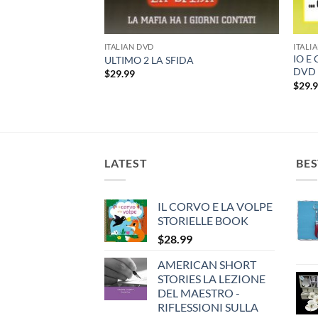
ITALIAN DVD
ITALI
IO E
 PRINCIPESSA
ULTIMO 2 LA SFIDA
DVD
rent
$
29.99
e
$
29.
99.
LATEST
BES
IL CORVO E LA VOLPE
STORIELLE BOOK
$
28.99
AMERICAN SHORT
STORIES LA LEZIONE
DEL MAESTRO -
RIFLESSIONI SULLA