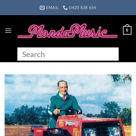
Skip
EMAIL
0420 838 654
to
content
0