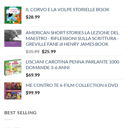
IL CORVO E LA VOLPE STORIELLE BOOK
$
28.99
AMERICAN SHORT STORIES LA LEZIONE DEL
MAESTRO - RIFLESSIONI SULLA SCRITTURA -
GREVILLE FANE di HENRY JAMES BOOK
Original
Current
$
35.99
$
25.99
price
price
LISCIANI CAROTINA PENNA PARLANTE 1000
was:
is:
DOMANDE 3-6 ANNI
$35.99.
$25.99.
$
69.99
ME CONTRO TE 6-FILM COLLECTION 6 DVD
$
99.99
BEST SELLING