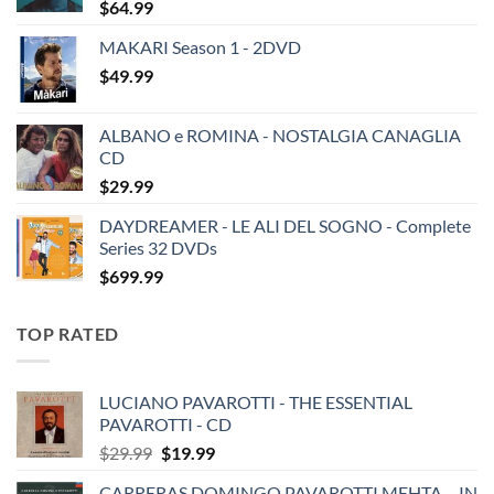
$
64.99
MAKARI Season 1 - 2DVD
$
49.99
ALBANO e ROMINA - NOSTALGIA CANAGLIA
CD
$
29.99
DAYDREAMER - LE ALI DEL SOGNO - Complete
Series 32 DVDs
$
699.99
TOP RATED
LUCIANO PAVAROTTI - THE ESSENTIAL
PAVAROTTI - CD
Original
Current
$
29.99
$
19.99
price
price
CARRERAS DOMINGO PAVAROTTI MEHTA – IN