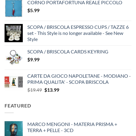
CORNO PORTAFORTUNA REALE PICCOLO
$
5.99
SCOPA / BRISCOLA ESPRESSO CUPS / TAZZE 6
set - This Style is no longer available - See New
Style
SCOPA / BRISCOLA CARDS KEYRING
$
9.99
CARTE DA GIOCO NAPOLETANE - MODIANO -
PRIMA QUALITA' - SCOPA BRISCOLA
Original
Current
$
19.49
$
13.99
price
price
was:
is:
FEATURED
$19.49.
$13.99.
MARCO MENGONI - MATERIA PRISMA +
TERRA + PELLE - 3CD