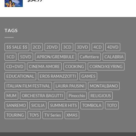
TAGS
$$ SALE $$
2CD
2DVD
3CD
3DVD
4CD
4DVD
5CD
5DVD
APRON/GREMBIULE
Caffettiere
CALABRIA
CD+DVD
CINEMA AMORE
COOKING
CORNO/KEYRING
EDUCATIONAL
EROS RAMAZZOTTI
GAMES
ITALIAN FILM FESTIVAL
LAURA PAUSINI
MONTALBANO
MUM
ORCHESTRA BAGUTTI
Pinocchio
RELIGIOUS
SANREMO
SICILIA
SUMMER HITS
TOMBOLA
TOTO
TOURING
TOYS
TV Series
XMAS