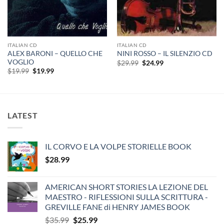
ITALIAN CD
ITALIAN CD
ALEX BARONI – QUELLO CHE
NINI ROSSO – IL SILENZIO CD
VOGLIO
Original
Current
$
29.99
$
24.99
price
price
Original
Current
$
19.99
$
19.99
was:
is:
price
price
$29.99.
$24.99.
was:
is:
$19.99.
$19.99.
LATEST
IL CORVO E LA VOLPE STORIELLE BOOK
$
28.99
AMERICAN SHORT STORIES LA LEZIONE DEL
MAESTRO - RIFLESSIONI SULLA SCRITTURA -
GREVILLE FANE di HENRY JAMES BOOK
Original
Current
$
35.99
$
25.99