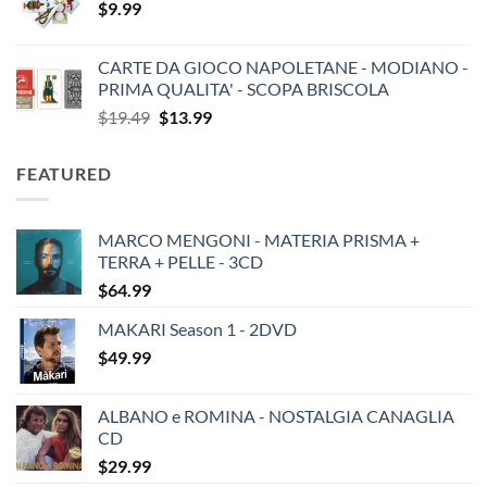
$
9.99
CARTE DA GIOCO NAPOLETANE - MODIANO -
PRIMA QUALITA' - SCOPA BRISCOLA
Original
Current
$
19.49
$
13.99
price
price
was:
is:
FEATURED
$19.49.
$13.99.
MARCO MENGONI - MATERIA PRISMA +
TERRA + PELLE - 3CD
$
64.99
MAKARI Season 1 - 2DVD
$
49.99
ALBANO e ROMINA - NOSTALGIA CANAGLIA
CD
$
29.99