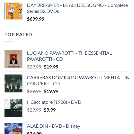
DAYDREAMER - LE ALI DEL SOGNO - Complete
Series 32 DVDs
$
699.99
TOP RATED
LUCIANO PAVAROTTI - THE ESSENTIAL
PAVAROTTI - CD
Original
Current
$
29.99
$
19.99
price
price
CARRERAS DOMINGO PAVAROTTI MEHTA – IN
was:
is:
CONCERT - CD
$29.99.
$19.99.
Original
Current
$
29.99
$
19.99
price
price
Il Cacciatore (1928) - DVD
was:
is:
Original
Current
$
29.99
$29.99.
$
9.99
$19.99.
price
price
was:
is:
ALADDIN - DVD - Disney
$29.99.
$9.99.
$
34.99