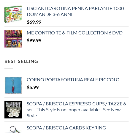
price
price
LISCIANI CAROTINA PENNA PARLANTE 1000
was:
is:
DOMANDE 3-6 ANNI
$35.99.
$25.99.
$
69.99
ME CONTRO TE 6-FILM COLLECTION 6 DVD
$
99.99
BEST SELLING
CORNO PORTAFORTUNA REALE PICCOLO
$
5.99
SCOPA / BRISCOLA ESPRESSO CUPS / TAZZE 6
set - This Style is no longer available - See New
Style
SCOPA / BRISCOLA CARDS KEYRING