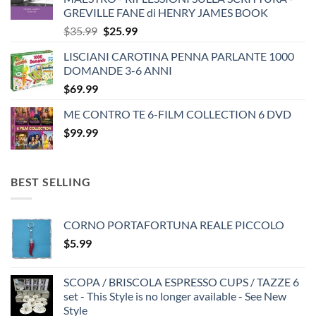
GREVILLE FANE di HENRY JAMES BOOK
Original
Current
$
35.99
$
25.99
price
price
LISCIANI CAROTINA PENNA PARLANTE 1000
was:
is:
DOMANDE 3-6 ANNI
$35.99.
$25.99.
$
69.99
ME CONTRO TE 6-FILM COLLECTION 6 DVD
$
99.99
BEST SELLING
CORNO PORTAFORTUNA REALE PICCOLO
$
5.99
SCOPA / BRISCOLA ESPRESSO CUPS / TAZZE 6
set - This Style is no longer available - See New
Style