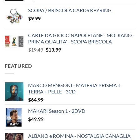
SCOPA / BRISCOLA CARDS KEYRING
$
9.99
CARTE DA GIOCO NAPOLETANE - MODIANO -
PRIMA QUALITA' - SCOPA BRISCOLA
Original
Current
$
19.49
$
13.99
price
price
was:
is:
FEATURED
$19.49.
$13.99.
MARCO MENGONI - MATERIA PRISMA +
TERRA + PELLE - 3CD
$
64.99
MAKARI Season 1 - 2DVD
$
49.99
ALBANO e ROMINA - NOSTALGIA CANAGLIA