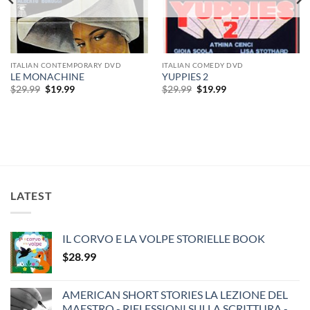
ITALIAN CONTEMPORARY DVD
ITALIAN COMEDY DVD
LE MONACHINE
YUPPIES 2
Original
Current
Original
Current
$
29.99
$
19.99
$
29.99
$
19.99
price
price
price
price
was:
is:
was:
is:
$29.99.
$19.99.
$29.99.
$19.99.
LATEST
IL CORVO E LA VOLPE STORIELLE BOOK
$
28.99
AMERICAN SHORT STORIES LA LEZIONE DEL
MAESTRO - RIFLESSIONI SULLA SCRITTURA -