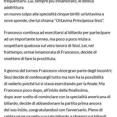
frequentarsi. Lui, sempre più innamorato, le dedica
addirittura
un nuovo colpo alla specialità cinque birilli: un’ottavina a
nove sponde, che lui chiama “Ottavina Principessa Sissi”.
Francesco continua ad esercitarsi al biliardo per partecipare
ad un importante torneo, ma poco a poco inizia a
sospettare qualcosa sul vero lavoro di Sissi. Lei, nel
frattempo, ormai innamorata di Francesco, decide di
smettere di fare la prostituta.
Il giorno del torneo Francesco vince gran parte degli incontri;
Sissi decide di confessargli tutto ma non ha la possibilità
di vederlo poiché lui si stava esercitando per la finale. Ma
Francesco poco dopo, all’inizio della finalissima,
dopo aver scelto di cominciare con la specialità americana di
biliardo, decide di abbandonare la partita prima ancora
del suo inizio, congratulandosi con l’avversario. Pieno di
rabbia se ne va nella sua sala biliardo a sfogarsi sui biliardi.