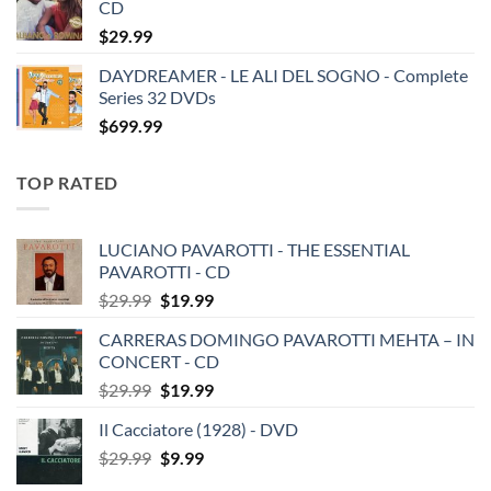
CD
$
29.99
DAYDREAMER - LE ALI DEL SOGNO - Complete
Series 32 DVDs
$
699.99
TOP RATED
LUCIANO PAVAROTTI - THE ESSENTIAL
PAVAROTTI - CD
Original
Current
$
29.99
$
19.99
price
price
CARRERAS DOMINGO PAVAROTTI MEHTA – IN
was:
is:
CONCERT - CD
$29.99.
$19.99.
Original
Current
$
29.99
$
19.99
price
price
Il Cacciatore (1928) - DVD
was:
is:
Original
Current
$
29.99
$29.99.
$
9.99
$19.99.
price
price