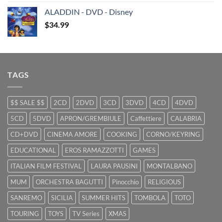
was:
is:
ALADDIN - DVD - Disney
$29.99.
$9.99.
$
34.99
TAGS
$$ SALE $$
2CD
2DVD
3CD
3DVD
4CD
4DVD
5CD
5DVD
APRON/GREMBIULE
Caffettiere
CALABRIA
CD+DVD
CINEMA AMORE
COOKING
CORNO/KEYRING
EDUCATIONAL
EROS RAMAZZOTTI
GAMES
ITALIAN FILM FESTIVAL
LAURA PAUSINI
MONTALBANO
MUM
ORCHESTRA BAGUTTI
Pinocchio
RELIGIOUS
SANREMO
SICILIA
SUMMER HITS
TOMBOLA
TOTO
TOURING
TOYS
TV Series
XMAS