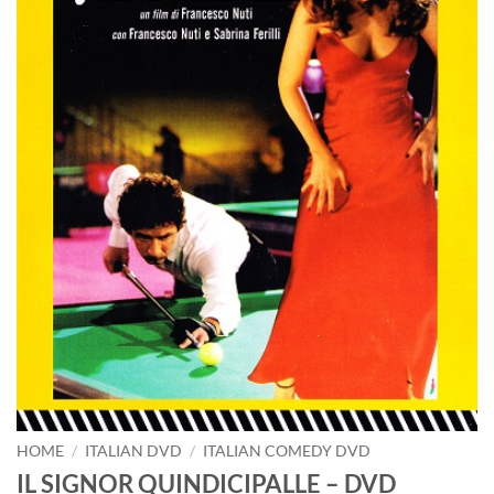
HOME
/
ITALIAN DVD
/
ITALIAN COMEDY DVD
IL SIGNOR QUINDICIPALLE – DVD